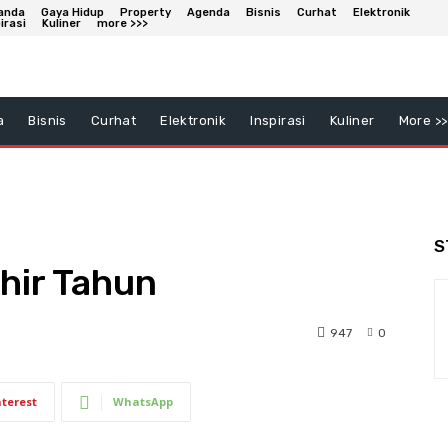
anda
Gaya Hidup
Property
Agenda
Bisnis
Curhat
Elektronik
irasi
Kuliner
more >>>
a
Bisnis
Curhat
Elektronik
Inspirasi
Kuliner
More >>
S
khir Tahun
947
0
nterest
WhatsApp