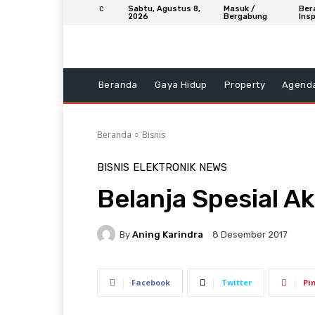
Sabtu, Agustus 8,
Masuk /
Ber
C
2026
Bergabung
Insp
Beranda
Gaya Hidup
Property
Agend
Beranda
Bisnis
BISNIS
ELEKTRONIK
NEWS
Belanja Spesial A
By
Aning Karindra
8 Desember 2017
Facebook
Twitter
Pi