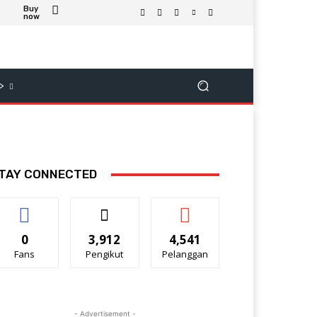
Buy
now
>
TAY CONNECTED
0
3,912
4,541
Fans
Pengikut
Pelanggan
- Advertisement -