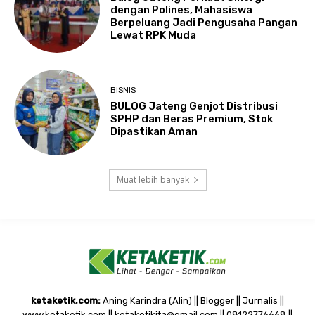
dengan Polines, Mahasiswa
Berpeluang Jadi Pengusaha Pangan
Lewat RPK Muda
BISNIS
BULOG Jateng Genjot Distribusi
SPHP dan Beras Premium, Stok
Dipastikan Aman
Muat lebih banyak
ketaketik.com:
Aning Karindra (Alin) || Blogger || Jurnalis ||
www.ketaketik.com || ketaketikita@gmail.com || 08122776668 ||