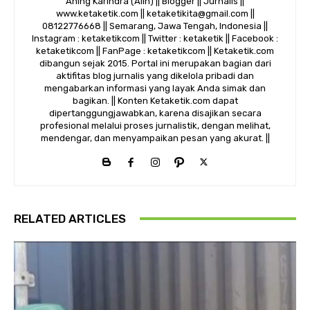
Aning Karindra (Alin) || Blogger || Jurnalis ||
www.ketaketik.com || ketaketikita@gmail.com ||
08122776668 || Semarang, Jawa Tengah, Indonesia ||
Instagram : ketaketikcom || Twitter : ketaketik || Facebook :
ketaketikcom || FanPage : ketaketikcom || Ketaketik.com
dibangun sejak 2015. Portal ini merupakan bagian dari
aktifitas blog jurnalis yang dikelola pribadi dan
mengabarkan informasi yang layak Anda simak dan
bagikan. || Konten Ketaketik.com dapat
dipertanggungjawabkan, karena disajikan secara
profesional melalui proses jurnalistik, dengan melihat,
mendengar, dan menyampaikan pesan yang akurat. ||
RELATED ARTICLES