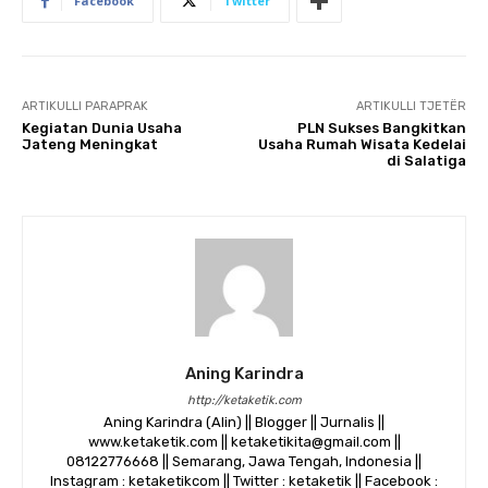
Facebook
Twitter
ARTIKULLI PARAPRAK
ARTIKULLI TJETËR
Kegiatan Dunia Usaha
PLN Sukses Bangkitkan
Jateng Meningkat
Usaha Rumah Wisata Kedelai
di Salatiga
Aning Karindra
http://ketaketik.com
Aning Karindra (Alin) || Blogger || Jurnalis ||
www.ketaketik.com || ketaketikita@gmail.com ||
08122776668 || Semarang, Jawa Tengah, Indonesia ||
Instagram : ketaketikcom || Twitter : ketaketik || Facebook :