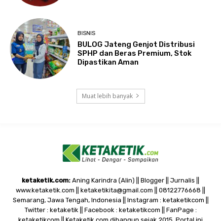
BISNIS
BULOG Jateng Genjot Distribusi
SPHP dan Beras Premium, Stok
Dipastikan Aman
Muat lebih banyak
ketaketik.com:
Aning Karindra (Alin) || Blogger || Jurnalis ||
www.ketaketik.com || ketaketikita@gmail.com || 08122776668 ||
Semarang, Jawa Tengah, Indonesia || Instagram : ketaketikcom ||
Twitter : ketaketik || Facebook : ketaketikcom || FanPage :
ketaketikcom || Ketaketik.com dibangun sejak 2015. Portal ini