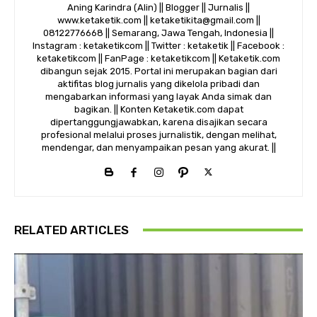
Aning Karindra (Alin) || Blogger || Jurnalis ||
www.ketaketik.com || ketaketikita@gmail.com ||
08122776668 || Semarang, Jawa Tengah, Indonesia ||
Instagram : ketaketikcom || Twitter : ketaketik || Facebook :
ketaketikcom || FanPage : ketaketikcom || Ketaketik.com
dibangun sejak 2015. Portal ini merupakan bagian dari
aktifitas blog jurnalis yang dikelola pribadi dan
mengabarkan informasi yang layak Anda simak dan
bagikan. || Konten Ketaketik.com dapat
dipertanggungjawabkan, karena disajikan secara
profesional melalui proses jurnalistik, dengan melihat,
mendengar, dan menyampaikan pesan yang akurat. ||
RELATED ARTICLES