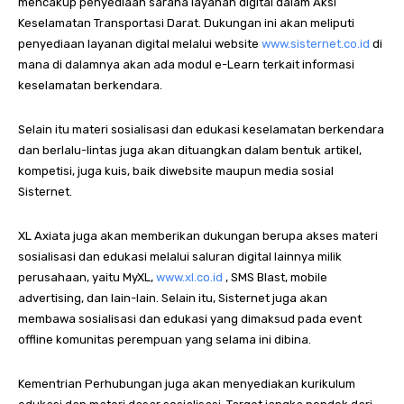
mencakup penyediaan sarana layanan digital dalam Aksi
Keselamatan Transportasi Darat. Dukungan ini akan meliputi
penyediaan layanan digital melalui website
www.sisternet.co.id
di
mana di dalamnya akan ada modul
e-Learn
terkait informasi
keselamatan berkendara.
Selain itu materi sosialisasi dan edukasi keselamatan berkendara
dan berlalu-lintas juga akan dituangkan dalam bentuk artikel,
kompetisi, juga kuis, baik di
website
maupun media sosial
Sisternet.
XL Axiata juga akan memberikan dukungan berupa akses materi
sosialisasi dan edukasi melalui saluran digital lainnya milik
perusahaan, yaitu MyXL,
www.xl.co.id
, SMS Blast,
mobile
advertising
, dan lain-lain. Selain itu, Sisternet juga akan
membawa sosialisasi dan edukasi yang dimaksud pada
event
offline
komunitas perempuan yang selama ini dibina.
Kementrian Perhubungan juga akan menyediakan kurikulum