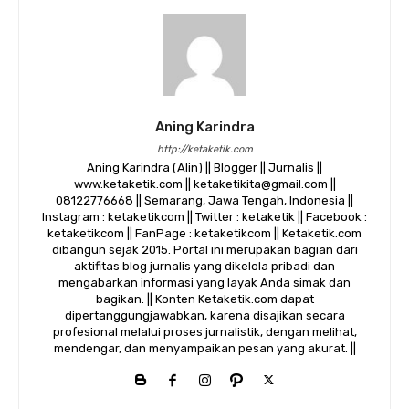
Aning Karindra
http://ketaketik.com
Aning Karindra (Alin) || Blogger || Jurnalis ||
www.ketaketik.com || ketaketikita@gmail.com ||
08122776668 || Semarang, Jawa Tengah, Indonesia ||
Instagram : ketaketikcom || Twitter : ketaketik || Facebook :
ketaketikcom || FanPage : ketaketikcom || Ketaketik.com
dibangun sejak 2015. Portal ini merupakan bagian dari
aktifitas blog jurnalis yang dikelola pribadi dan
mengabarkan informasi yang layak Anda simak dan
bagikan. || Konten Ketaketik.com dapat
dipertanggungjawabkan, karena disajikan secara
profesional melalui proses jurnalistik, dengan melihat,
mendengar, dan menyampaikan pesan yang akurat. ||