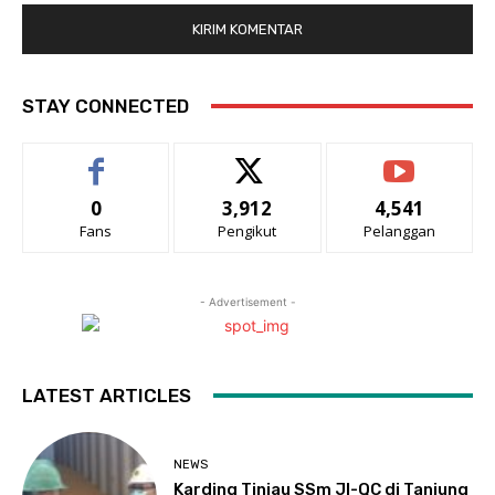
STAY CONNECTED
0
3,912
4,541
Fans
Pengikut
Pelanggan
- Advertisement -
LATEST ARTICLES
NEWS
Karding Tinjau SSm JI-QC di Tanjung