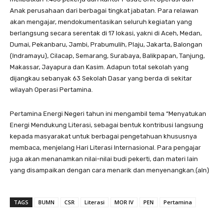
Anak perusahaan dari berbagai tingkat jabatan. Para relawan
akan mengajar, mendokumentasikan seluruh kegiatan yang
berlangsung secara serentak di 17 lokasi, yakni di Aceh, Medan,
Dumai, Pekanbaru, Jambi, Prabumulih, Plaju, Jakarta, Balongan
(Indramayu), Cilacap, Semarang, Surabaya, Balikpapan, Tanjung,
Makassar, Jayapura dan Kasim. Adapun total sekolah yang
dijangkau sebanyak 63 Sekolah Dasar yang berda di sekitar
wilayah Operasi Pertamina.
Pertamina Energi Negeri tahun ini mengambil tema “Menyatukan
Energi Mendukung Literasi, sebagai bentuk kontribusi langsung
kepada masyarakat untuk berbagai pengetahuan khususnya
membaca, menjelang Hari Literasi lnternasional. Para pengajar
juga akan menanamkan nilai-nilai budi pekerti, dan materi lain
yang disampaikan dengan cara menarik dan menyenangkan.(aln)
TAGS
BUMN
CSR
Literasi
MOR IV
PEN
Pertamina