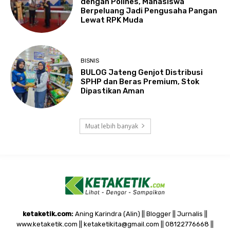
dengan Polines, Mahasiswa
Berpeluang Jadi Pengusaha Pangan
Lewat RPK Muda
BISNIS
BULOG Jateng Genjot Distribusi
SPHP dan Beras Premium, Stok
Dipastikan Aman
Muat lebih banyak
ketaketik.com:
Aning Karindra (Alin) || Blogger || Jurnalis ||
www.ketaketik.com || ketaketikita@gmail.com || 08122776668 ||