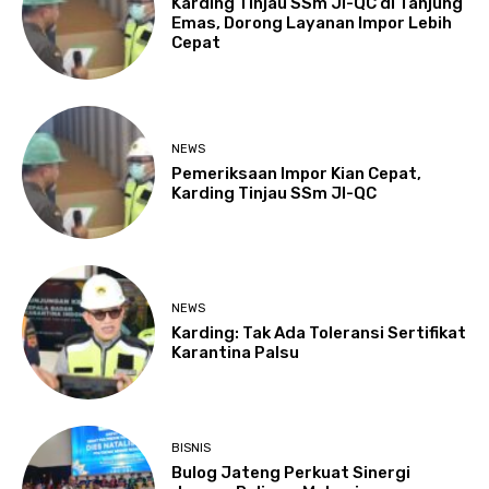
Karding Tinjau SSm JI-QC di Tanjung
Emas, Dorong Layanan Impor Lebih
Cepat
NEWS
Pemeriksaan Impor Kian Cepat,
Karding Tinjau SSm JI-QC
NEWS
Karding: Tak Ada Toleransi Sertifikat
Karantina Palsu
BISNIS
Bulog Jateng Perkuat Sinergi