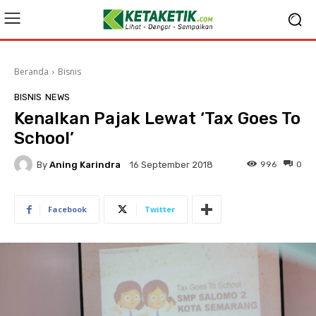
Beranda
Bisnis
BISNIS
NEWS
Kenalkan Pajak Lewat ‘Tax Goes To
School’
By
Aning Karindra
996
0
16 September 2018
Facebook
Twitter