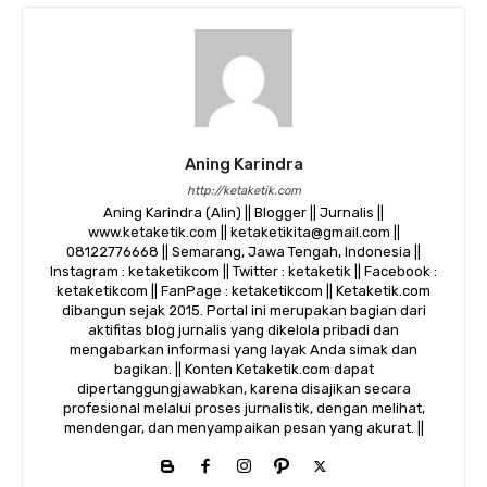
Aning Karindra
http://ketaketik.com
Aning Karindra (Alin) || Blogger || Jurnalis ||
www.ketaketik.com || ketaketikita@gmail.com ||
08122776668 || Semarang, Jawa Tengah, Indonesia ||
Instagram : ketaketikcom || Twitter : ketaketik || Facebook :
ketaketikcom || FanPage : ketaketikcom || Ketaketik.com
dibangun sejak 2015. Portal ini merupakan bagian dari
aktifitas blog jurnalis yang dikelola pribadi dan
mengabarkan informasi yang layak Anda simak dan
bagikan. || Konten Ketaketik.com dapat
dipertanggungjawabkan, karena disajikan secara
profesional melalui proses jurnalistik, dengan melihat,
mendengar, dan menyampaikan pesan yang akurat. ||