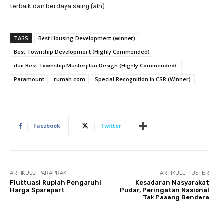
terbaik dan berdaya saing.(aln)
TAGS
Best Housing Development (winner)
Best Township Development (Highly Commended)
dan Best Township Masterplan Design (Highly Commended).
Paramount
rumah.com
Special Recognition in CSR (Winner)
Facebook
Twitter
ARTIKULLI PARAPRAK
ARTIKULLI TJETËR
Fluktuasi Rupiah Pengaruhi
Kesadaran Masyarakat
Harga Sparepart
Pudar, Peringatan Nasional
Tak Pasang Bendera