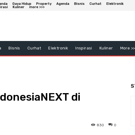
anda
Gaya Hidup
Property
Agenda
Bisnis
Curhat
Elektronik
irasi
Kuliner
more >>>
a
Bisnis
Curhat
Elektronik
Inspirasi
Kuliner
More >>
S
ndonesiaNEXT di
830
0