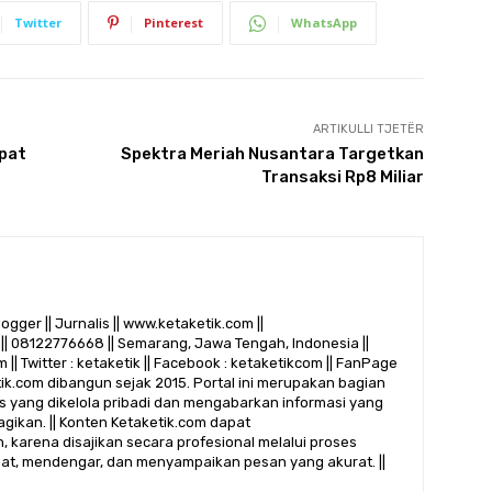
Twitter
Pinterest
WhatsApp
ARTIKULLI TJETËR
apat
Spektra Meriah Nusantara Targetkan
Transaksi Rp8 Miliar
logger || Jurnalis || www.ketaketik.com ||
|| 08122776668 || Semarang, Jawa Tengah, Indonesia ||
 || Twitter : ketaketik || Facebook : ketaketikcom || FanPage
etik.com dibangun sejak 2015. Portal ini merupakan bagian
alis yang dikelola pribadi dan mengabarkan informasi yang
gikan. || Konten Ketaketik.com dapat
 karena disajikan secara profesional melalui proses
ihat, mendengar, dan menyampaikan pesan yang akurat. ||