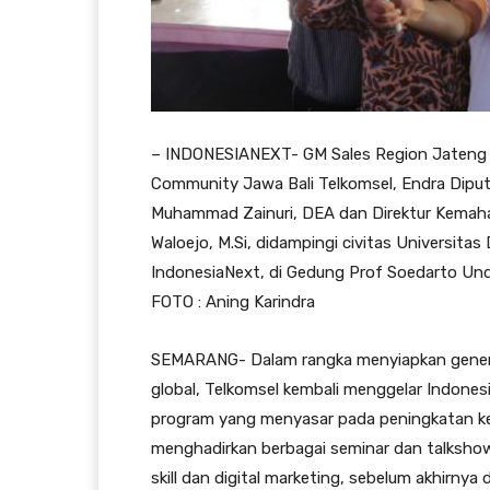
– INDONESIANEXT- GM Sales Region Jateng 
Community Jawa Bali Telkomsel, Endra Diputra,
Muhammad Zainuri, DEA dan Direktur Kemaha
Waloejo, M.Si, didampingi civitas Universit
IndonesiaNext, di Gedung Prof Soedarto Un
FOTO : Aning Karindra
SEMARANG- Dalam rangka menyiapkan gener
global, Telkomsel kembali menggelar Indone
program yang menyasar pada peningkatan kea
menghadirkan berbagai seminar dan talkshowi
skill dan digital marketing, sebelum akhirny