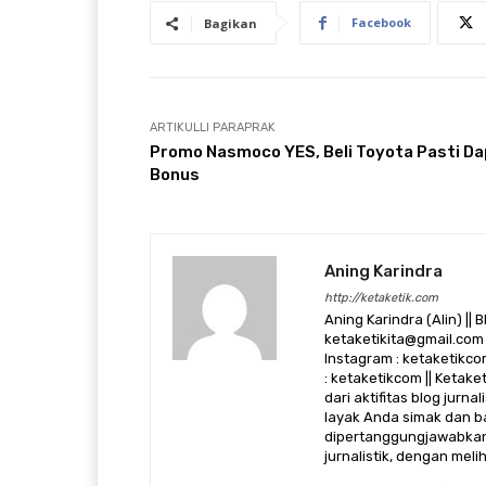
Facebook
Bagikan
ARTIKULLI PARAPRAK
Promo Nasmoco YES, Beli Toyota Pasti D
Bonus
Aning Karindra
http://ketaketik.com
Aning Karindra (Alin) || B
ketaketikita@gmail.com 
Instagram : ketaketikcom
: ketaketikcom || Ketak
dari aktifitas blog jurn
layak Anda simak dan ba
dipertanggungjawabkan,
jurnalistik, dengan mel