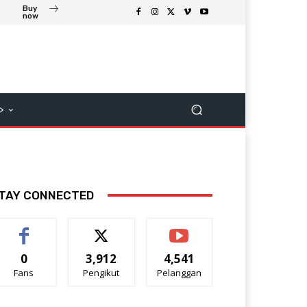
Buy
now
>
TAY CONNECTED
0
3,912
4,541
Fans
Pengikut
Pelanggan