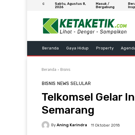
Sabtu, Agustus 8,
Masuk /
Ber
C
2026
Bergabung
Insp
Beranda
Gaya Hidup
Property
Agend
Beranda
Bisnis
BISNIS
NEWS
SELULAR
Telkomsel Gelar I
Semarang
By
Aning Karindra
11 Oktober 2018