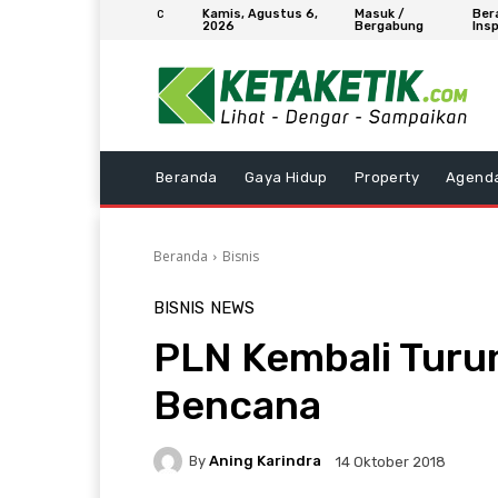
Kamis, Agustus 6,
Masuk /
Ber
C
2026
Bergabung
Insp
Beranda
Gaya Hidup
Property
Agend
Beranda
Bisnis
BISNIS
NEWS
PLN Kembali Turu
Bencana
By
Aning Karindra
14 Oktober 2018