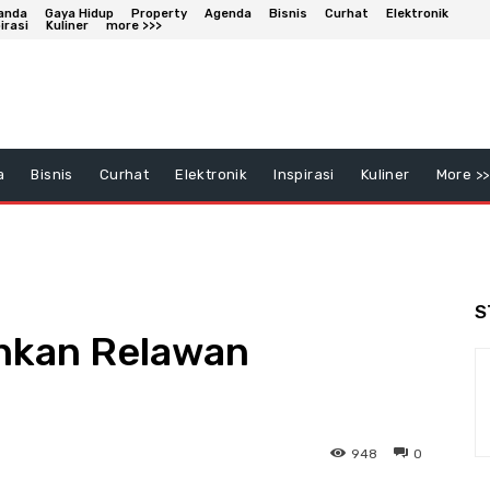
anda
Gaya Hidup
Property
Agenda
Bisnis
Curhat
Elektronik
irasi
Kuliner
more >>>
a
Bisnis
Curhat
Elektronik
Inspirasi
Kuliner
More >>
S
nkan Relawan
948
0