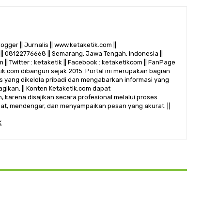
logger || Jurnalis || www.ketaketik.com ||
|| 08122776668 || Semarang, Jawa Tengah, Indonesia ||
 || Twitter : ketaketik || Facebook : ketaketikcom || FanPage
etik.com dibangun sejak 2015. Portal ini merupakan bagian
alis yang dikelola pribadi dan mengabarkan informasi yang
gikan. || Konten Ketaketik.com dapat
 karena disajikan secara profesional melalui proses
ihat, mendengar, dan menyampaikan pesan yang akurat. ||