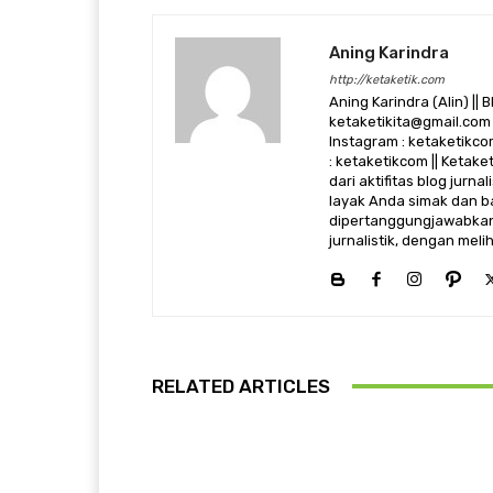
Aning Karindra
http://ketaketik.com
Aning Karindra (Alin) || B
ketaketikita@gmail.com 
Instagram : ketaketikcom
: ketaketikcom || Ketak
dari aktifitas blog jurn
layak Anda simak dan ba
dipertanggungjawabkan,
jurnalistik, dengan mel
RELATED ARTICLES