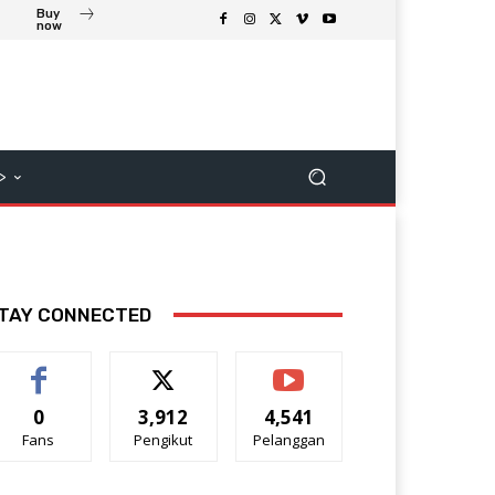
Buy
now
>
TAY CONNECTED
0
3,912
4,541
Fans
Pengikut
Pelanggan