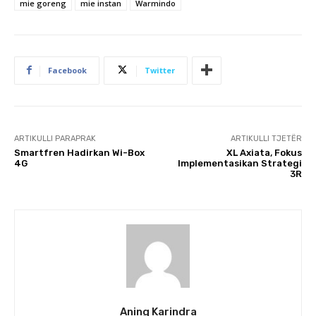
mie goreng
mie instan
Warmindo
Facebook
Twitter
ARTIKULLI PARAPRAK
ARTIKULLI TJETËR
Smartfren Hadirkan Wi-Box
XL Axiata, Fokus
4G
Implementasikan Strategi
3R
Aning Karindra