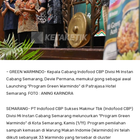
– GREEN WARMINDO- KepaIa Cabang lndofood CBP Divisi Mi lnstan
Cabang Semarang, Devie Permana, memukul gong sebagai awal
Launching “Program Green Warmindo” di Patrajasa Hotel
Semarang. FOTO : ANING KARINDRA
SEMARANG- PT Indofood CBP Sukses Makmur Tbk (Indofood CBP)
Divisi Mi lnstan Cabang Semarang meluncurkan “Program Green
Warmindo” di Kota Semarang, Kamis (1/11). Program pemilahan
sampah kemasan di Warung Makan lndomie (Warmindo) ini telah
diikuti sebanyak 33 Warmindo yang tersebar di cluster