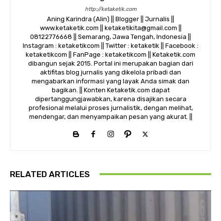
http://ketaketik.com
Aning Karindra (Alin) || Blogger || Jurnalis ||
www.ketaketik.com || ketaketikita@gmail.com ||
08122776668 || Semarang, Jawa Tengah, Indonesia ||
Instagram : ketaketikcom || Twitter : ketaketik || Facebook :
ketaketikcom || FanPage : ketaketikcom || Ketaketik.com
dibangun sejak 2015. Portal ini merupakan bagian dari
aktifitas blog jurnalis yang dikelola pribadi dan
mengabarkan informasi yang layak Anda simak dan
bagikan. || Konten Ketaketik.com dapat
dipertanggungjawabkan, karena disajikan secara
profesional melalui proses jurnalistik, dengan melihat,
mendengar, dan menyampaikan pesan yang akurat. ||
RELATED ARTICLES