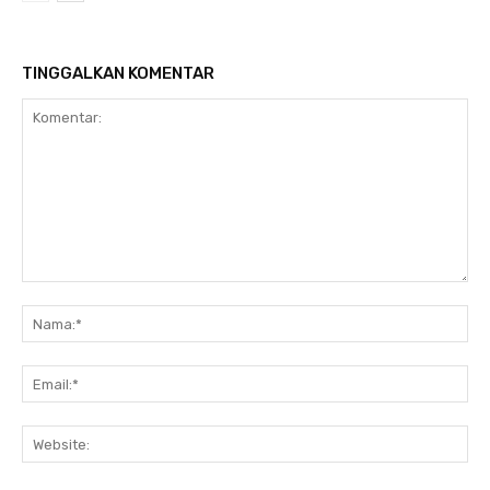
TINGGALKAN KOMENTAR
Komentar:
Na
Ema
Web