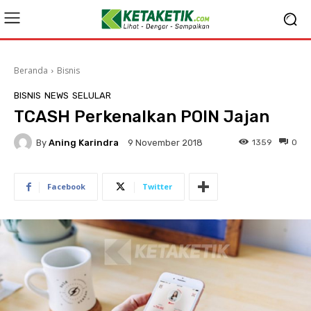
Beranda
Bisnis
BISNIS
NEWS
SELULAR
TCASH Perkenalkan POIN Jajan
By
Aning Karindra
1359
0
9 November 2018
Facebook
Twitter