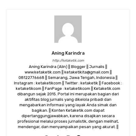
Aning Karindra
http://ketaketik.com
Aning Karindra (Alin) || Blogger || Jurnalis ||
www.ketaketik.com || ketaketikita@gmail.com ||
08122776668 || Semarang, Jawa Tengah, Indonesia ||
Instagram : ketaketikcom || Twitter : ketaketik || Facebook :
ketaketikcom || FanPage : ketaketikcom || Ketaketik.com
dibangun sejak 2015. Portal ini merupakan bagian dari
aktifitas blog jurnalis yang dikelola pribadi dan
mengabarkan informasi yang layak Anda simak dan
bagikan. || Konten Ketaketik.com dapat
dipertanggungjawabkan, karena disajikan secara
profesional melalui proses jurnalistik, dengan melihat,
mendengar, dan menyampaikan pesan yang akurat. ||