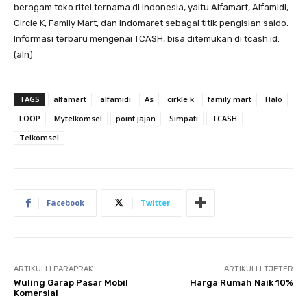
beragam toko ritel ternama di Indonesia, yaitu Alfamart, Alfamidi,
Circle K, Family Mart, dan Indomaret sebagai titik pengisian saldo.
Informasi terbaru mengenai TCASH, bisa ditemukan di tcash.id.
(aln)
TAGS
alfamart
alfamidi
As
cirkle k
family mart
Halo
LOOP
Mytelkomsel
point jajan
Simpati
TCASH
Telkomsel
Facebook
Twitter
ARTIKULLI PARAPRAK
ARTIKULLI TJETËR
Wuling Garap Pasar Mobil
Harga Rumah Naik 10%
Komersial