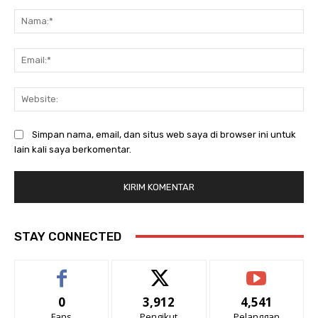
Komentar:
Na
Ema
Web
Simpan nama, email, dan situs web saya di browser ini untuk
lain kali saya berkomentar.
STAY CONNECTED
0
3,912
4,541
Fans
Pengikut
Pelanggan