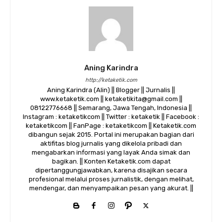
Aning Karindra
http://ketaketik.com
Aning Karindra (Alin) || Blogger || Jurnalis ||
www.ketaketik.com || ketaketikita@gmail.com ||
08122776668 || Semarang, Jawa Tengah, Indonesia ||
Instagram : ketaketikcom || Twitter : ketaketik || Facebook :
ketaketikcom || FanPage : ketaketikcom || Ketaketik.com
dibangun sejak 2015. Portal ini merupakan bagian dari
aktifitas blog jurnalis yang dikelola pribadi dan
mengabarkan informasi yang layak Anda simak dan
bagikan. || Konten Ketaketik.com dapat
dipertanggungjawabkan, karena disajikan secara
profesional melalui proses jurnalistik, dengan melihat,
mendengar, dan menyampaikan pesan yang akurat. ||