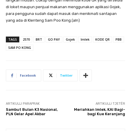
langkah mudah. Cukup dengan memindai kode QR yang tersedia
di loket maupun penjual makanan menggunakan aplikasi Gojek,
para pengguna sudah dapat masuk dan menikmati santapan
yang ada di Klenteng Sam Poo Kong.(aln)
TAGS
2570
BRT
GO PAY
Gojek
Imlek
KODE QR
PBB
SAM PO KONG
Facebook
Twitter
ARTIKULLI PARAPRAK
ARTIKULLI TJETËR
Sambut Bulan K3 Nasional,
Meriahkan Imlek, KAI Bagi-
PLN Gelar Apel Akbar
bagi Kue Keranjang