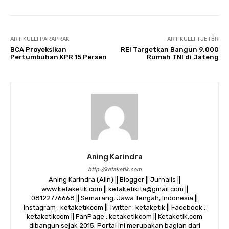
ARTIKULLI PARAPRAK
ARTIKULLI TJETËR
BCA Proyeksikan
REI Targetkan Bangun 9.000
Pertumbuhan KPR 15 Persen
Rumah TNI di Jateng
Aning Karindra
http://ketaketik.com
Aning Karindra (Alin) || Blogger || Jurnalis ||
www.ketaketik.com || ketaketikita@gmail.com ||
08122776668 || Semarang, Jawa Tengah, Indonesia ||
Instagram : ketaketikcom || Twitter : ketaketik || Facebook :
ketaketikcom || FanPage : ketaketikcom || Ketaketik.com
dibangun sejak 2015. Portal ini merupakan bagian dari