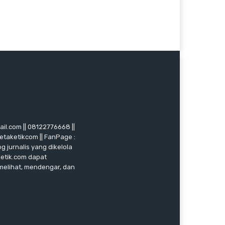
mail.com || 08122776668 ||
ketaketikcom || FanPage :
g jurnalis yang dikelola
ketik.com dapat
 melihat, mendengar, dan