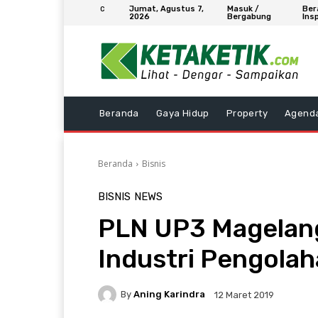
Jumat, Agustus 7,
Masuk /
Ber
C
2026
Bergabung
Insp
Beranda
Gaya Hidup
Property
Agend
Beranda
Bisnis
BISNIS
NEWS
PLN UP3 Magelan
Industri Pengolah
By
Aning Karindra
12 Maret 2019