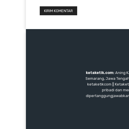
ketaketik.com:
Aning Ka
Semarang, Jawa Tengah, I
ketaketikcom || Ketaket
pribadi dan me
dipertanggungjawabkan, 