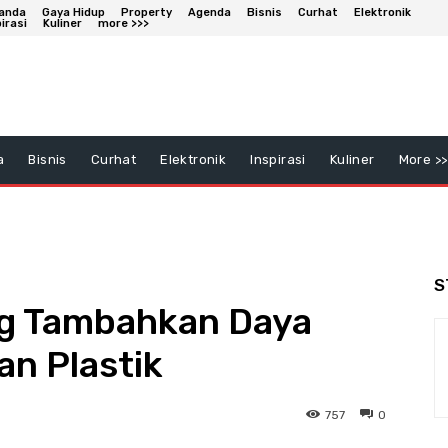
anda
Gaya Hidup
Property
Agenda
Bisnis
Curhat
Elektronik
irasi
Kuliner
more >>>
a
Bisnis
Curhat
Elektronik
Inspirasi
Kuliner
More >>
S
g Tambahkan Daya
an Plastik
757
0