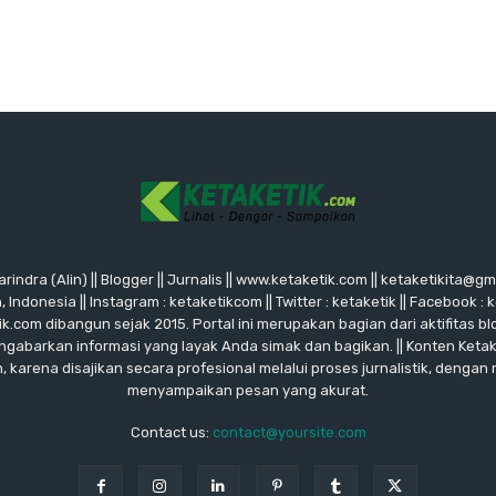
rindra (Alin) || Blogger || Jurnalis || www.ketaketik.com || ketaketikita@g
ndonesia || Instagram : ketaketikcom || Twitter : ketaketik || Facebook : 
ik.com dibangun sejak 2015. Portal ini merupakan bagian dari aktifitas blo
ngabarkan informasi yang layak Anda simak dan bagikan. || Konten Keta
karena disajikan secara profesional melalui proses jurnalistik, dengan
menyampaikan pesan yang akurat.
Contact us:
contact@yoursite.com