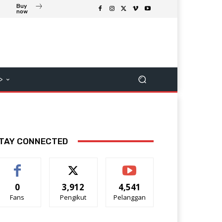
Buy
now
>
TAY CONNECTED
0
3,912
4,541
Fans
Pengikut
Pelanggan