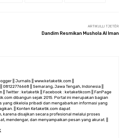
ARTIKULLI TJETËR
Dandim Resmikan Mushola Al Iman
logger || Jurnalis || www.ketaketik.com ||
|| 08122776668 || Semarang, Jawa Tengah, Indonesia ||
 || Twitter : ketaketik || Facebook : ketaketikcom || FanPage
etik.com dibangun sejak 2015. Portal ini merupakan bagian
alis yang dikelola pribadi dan mengabarkan informasi yang
gikan. || Konten Ketaketik.com dapat
 karena disajikan secara profesional melalui proses
ihat, mendengar, dan menyampaikan pesan yang akurat. ||