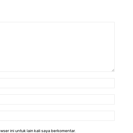
Nama:*
Email:*
Website:
wser ini untuk lain kali saya berkomentar.