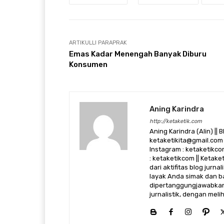
ARTIKULLI PARAPRAK
Emas Kadar Menengah Banyak Diburu
Konsumen
Aning Karindra
http://ketaketik.com
Aning Karindra (Alin) || B
ketaketikita@gmail.com 
Instagram : ketaketikcom
: ketaketikcom || Ketak
dari aktifitas blog jurn
layak Anda simak dan ba
dipertanggungjawabkan,
jurnalistik, dengan mel