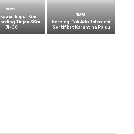
NEWS
NEWS
ksaan Impor Kian
Karding Tinjau SSm
Karding: Tak Ada Toleransi
JI-QC
Sertifikat Karantina Palsu