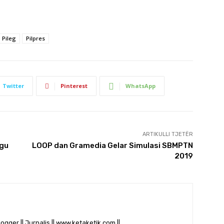
Pileg
Pilpres
Twitter
Pinterest
WhatsApp
ARTIKULLI TJETËR
ugu
LOOP dan Gramedia Gelar Simulasi SBMPTN
2019
logger || Jurnalis || www.ketaketik.com ||