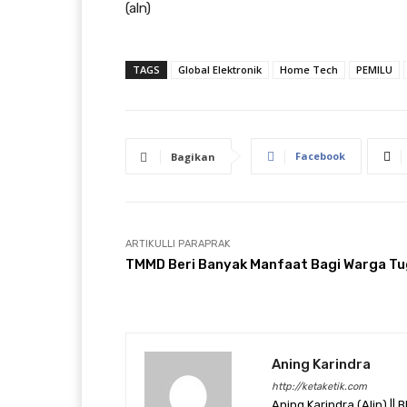
(aln)
TAGS
Global Elektronik
Home Tech
PEMILU
Facebook
Bagikan
ARTIKULLI PARAPRAK
TMMD Beri Banyak Manfaat Bagi Warga T
Aning Karindra
http://ketaketik.com
Aning Karindra (Alin) || B