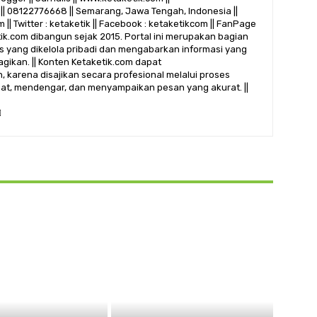
|| 08122776668 || Semarang, Jawa Tengah, Indonesia ||
 || Twitter : ketaketik || Facebook : ketaketikcom || FanPage
etik.com dibangun sejak 2015. Portal ini merupakan bagian
alis yang dikelola pribadi dan mengabarkan informasi yang
gikan. || Konten Ketaketik.com dapat
 karena disajikan secara profesional melalui proses
ihat, mendengar, dan menyampaikan pesan yang akurat. ||