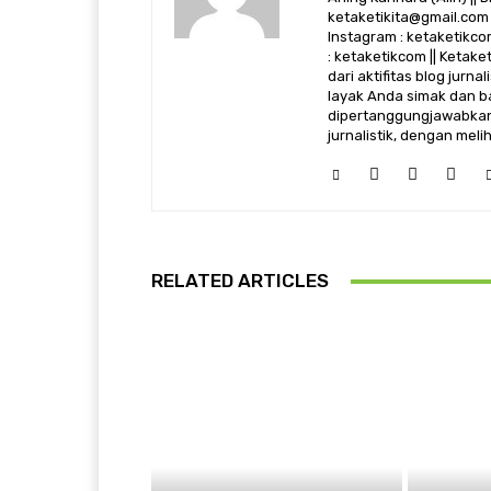
ketaketikita@gmail.com 
Instagram : ketaketikcom
: ketaketikcom || Ketak
dari aktifitas blog jurn
layak Anda simak dan ba
dipertanggungjawabkan,
jurnalistik, dengan mel
RELATED ARTICLES