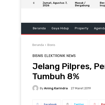
Jumat, Agustus 7,
Masuk /
Ber
C
2026
Bergabung
Insp
Beranda
Gaya Hidup
Property
Agend
Beranda
Bisnis
BISNIS
ELEKTRONIK
NEWS
Jelang Pilpres, Pe
Tumbuh 8%
By
Aning Karindra
27 Maret 2019
Facebook
Twitter
Pi