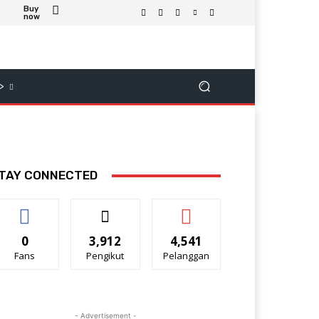
Buy
now
>
TAY CONNECTED
0
3,912
4,541
Fans
Pengikut
Pelanggan
- Advertisement -