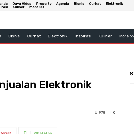
anda
Gaya Hidup
Property
Agenda
Bisnis
Curhat
Elektronik
irasi
Kuliner
more >>>
a
Bisnis
Curhat
Elektronik
Inspirasi
Kuliner
More >>
S
njualan Elektronik
978
0
nterest
WhatsApp