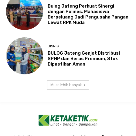
Bulog Jateng Perkuat Sinergi
dengan Polines, Mahasiswa
Berpeluang Jadi Pengusaha Pangan
Lewat RPK Muda
BISNIS
BULOG Jateng Genjot Distribusi
SPHP dan Beras Premium, Stok
Dipastikan Aman
Muat lebih banyak