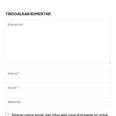
TINGGALKAN KOMENTAR
Komentar:
Na
Ema
Web
Simpan nama, email, dan situs web saya di browser ini untuk