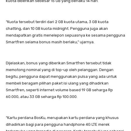
kuota diberikan sebesar 15 GB yang berlaku 14 hari.
“Kuota tersebut terdiri dari 2 GB kuota utama, 3 GB kuota
chatting, dan 10 GB kuota midnight. Pengguna juga akan
mendapatkan gratis menelepon sepuasnya ke sesama pengguna
Smartfren selama bonus masih berlaku,” ujarnya.
Dijelaskan, bonus yang diberikan Smartfren tersebut tidak
memotong nominal yang di top-up oleh pelanggan. Dengan
begitu, pengguna dapat menggunakan pulsa yang ada untuk
membeli beragam pilihan paket isi ulang yang dihadirkan
Smartfren, seperti internet volume based 19 GB seharga Rp
60.000, atau 33 GB seharga Rp 100.000.
“Kartu perdana BosKu, merupakan kartu perdana yang khusus
dihadirkan bagi para pengguna handphone 4G LTE merek