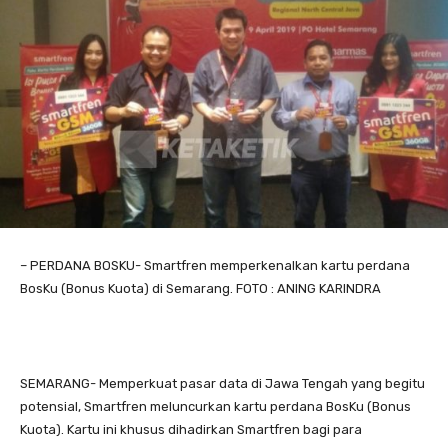
– PERDANA BOSKU- Smartfren memperkenalkan kartu perdana
BosKu (Bonus Kuota) di Semarang. FOTO : ANING KARINDRA
SEMARANG- Memperkuat pasar data di Jawa Tengah yang begitu
potensial, Smartfren meluncurkan kartu perdana BosKu (Bonus
Kuota). Kartu ini khusus dihadirkan Smartfren bagi para