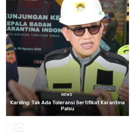
NEWS
Karding: Tak Ada Toleransi Sertifikat Karantina
Palsu