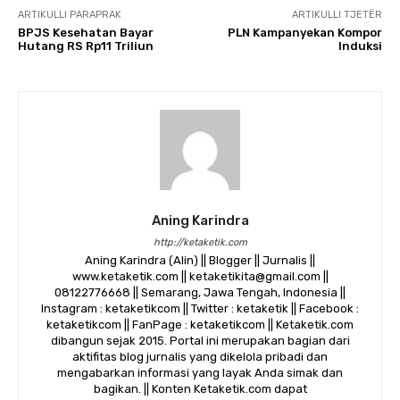
ARTIKULLI PARAPRAK
ARTIKULLI TJETËR
BPJS Kesehatan Bayar
PLN Kampanyekan Kompor
Hutang RS Rp11 Triliun
Induksi
Aning Karindra
http://ketaketik.com
Aning Karindra (Alin) || Blogger || Jurnalis ||
www.ketaketik.com || ketaketikita@gmail.com ||
08122776668 || Semarang, Jawa Tengah, Indonesia ||
Instagram : ketaketikcom || Twitter : ketaketik || Facebook :
ketaketikcom || FanPage : ketaketikcom || Ketaketik.com
dibangun sejak 2015. Portal ini merupakan bagian dari
aktifitas blog jurnalis yang dikelola pribadi dan
mengabarkan informasi yang layak Anda simak dan
bagikan. || Konten Ketaketik.com dapat