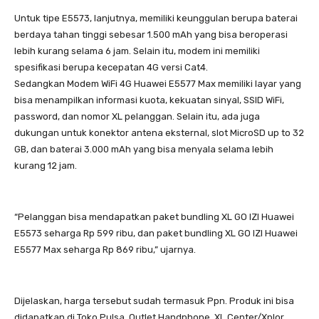
Untuk tipe E5573, lanjutnya, memiliki keunggulan berupa baterai
berdaya tahan tinggi sebesar 1.500 mAh yang bisa beroperasi
lebih kurang selama 6 jam. Selain itu, modem ini memiliki
spesifikasi berupa kecepatan 4G versi Cat4.
Sedangkan Modem WiFi 4G Huawei E5577 Max memiliki layar yang
bisa menampilkan informasi kuota, kekuatan sinyal, SSID WiFi,
password, dan nomor XL pelanggan. Selain itu, ada juga
dukungan untuk konektor antena eksternal, slot MicroSD up to 32
GB, dan baterai 3.000 mAh yang bisa menyala selama lebih
kurang 12 jam.
“Pelanggan bisa mendapatkan paket bundling XL GO IZI Huawei
E5573 seharga Rp 599 ribu, dan paket bundling XL GO IZI Huawei
E5577 Max seharga Rp 869 ribu,” ujarnya.
Dijelaskan, harga tersebut sudah termasuk Ppn. Produk ini bisa
didapatkan di Toko Pulsa, Outlet Handphone, XL Center/Xplor,