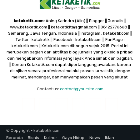
ketaketik.com:
Aning Karindra (Alin) || Blogger || Jurnalis ||
www.ketaketik.com || ketaketikita@gmail.com || 08122776668 ||
Semarang, Jawa Tengah, Indonesia || Instagram : ketaketikcom ||
Twitter : ketaketik || Facebook : ketaketikcom || FanPage :
ketaketikcom || Ketaketik.com dibangun sejak 2015. Portal ini
merupakan bagian dari aktifitas blog jurnalis yang dikelola pribadi
dan mengabarkan informasi yang layak Anda simak dan bagikan.
|| Konten Ketaketik.com dapat dipertanggungjawabkan, karena
disajikan secara profesional melalui proses jurnalistik, dengan
melihat, mendengar, dan menyampaikan pesan yang akurat.
Contact us:
contact@yoursite.com
© Copyright - ketaketik.com
Beranda
Bisnis
Kuliner
Gaya Hidup
News
Iklan