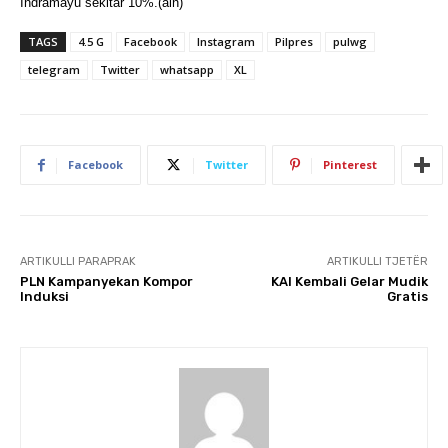
Indramayu sekitar 10%.(aln)
TAGS
4.5 G
Facebook
Instagram
Pilpres
pulwg
telegram
Twitter
whatsapp
XL
Facebook
Twitter
Pinterest
ARTIKULLI PARAPRAK
ARTIKULLI TJETËR
PLN Kampanyekan Kompor
KAI Kembali Gelar Mudik
Induksi
Gratis