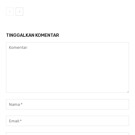
TINGGALKAN KOMENTAR
Komentar:
Na
Ema