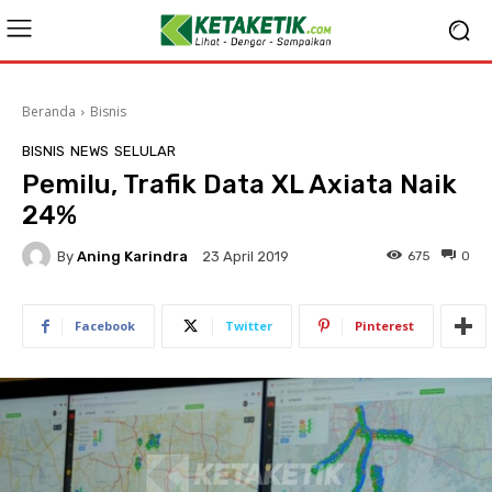
Beranda
Bisnis
BISNIS
NEWS
SELULAR
Pemilu, Trafik Data XL Axiata Naik
24%
By
Aning Karindra
675
0
23 April 2019
Facebook
Twitter
Pinterest