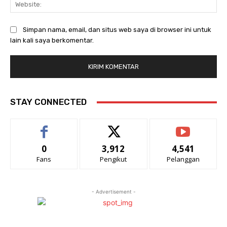
Web
Simpan nama, email, dan situs web saya di browser ini untuk
lain kali saya berkomentar.
STAY CONNECTED
0
3,912
4,541
Fans
Pengikut
Pelanggan
- Advertisement -