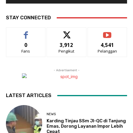
STAY CONNECTED
0
3,912
4,541
Fans
Pengikut
Pelanggan
- Advertisement -
LATEST ARTICLES
NEWS
Karding Tinjau SSm JI-QC di Tanjung
Emas, Dorong Layanan Impor Lebih
Cepat