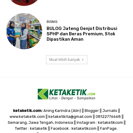
BISNIS
BULOG Jateng Genjot Distribusi
SPHP dan Beras Premium, Stok
Dipastikan Aman
Muat lebih banyak
ketaketik.com:
Aning Karindra (Alin) || Blogger || Jurnalis ||
www.ketaketik.com || ketaketikita@gmail.com || 08122776668 ||
Semarang, Jawa Tengah, Indonesia || Instagram : ketaketikcom ||
Twitter : ketaketik || Facebook : ketaketikcom || FanPage :