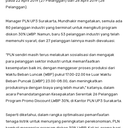
pada 22 April 2019 (27 Pelanggan) dan 26 April 2019 (26
Pelanggan).
Manager PLN UP3 Surakarta, Mundhakir mengatakan, semula ada
80 pelanggan industri yang berminat untuk mengikuti program
diskon 30% LWBP. Namun, baru 53 pelanggan industri yang telah
memenuhi syarat, dan 27 pelanggan lainnya masih dievaluasi.
“PLN sendiri masih terus melakukan sosialisasi dan mengajak
para pelanggan sektor industri untuk memanfaatkan
kesempatan baik ini, dengan menggeser proses produksi dari
Waktu Beban Luncak (WBP) pukul 17.00-22.00 ke Luar Waktu
Beban Puncak (LWBP) 23.00-08.00, dan meningkatkan
produksinya dengan biaya yang lebih murah,” katanya, dalam
acara Penandatanganan Kesepakatan Serentak 26 Pelanggan
Program Promo Discount LWBP 30%, di Kantor PLN UP3 Surakarta.
Seperti diketahui, dalam rangka optimalisasi pemanfaatan
tenaga listrik untuk menunjang peningkatan perekonomian, PLN
kembali menggelar program diskon 30% LWBP. Kali ini, promo bagi