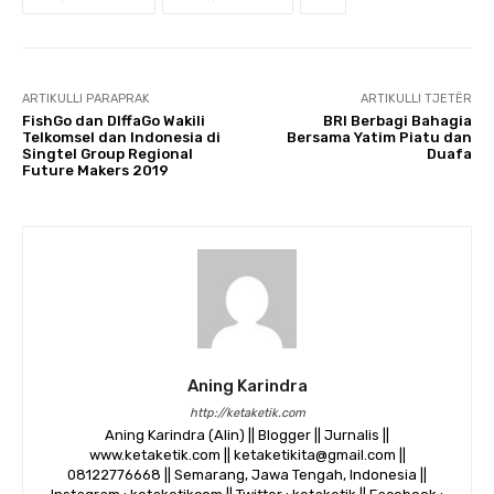
ARTIKULLI PARAPRAK
ARTIKULLI TJETËR
FishGo dan DIffaGo Wakili
BRI Berbagi Bahagia
Telkomsel dan Indonesia di
Bersama Yatim Piatu dan
Singtel Group Regional
Duafa
Future Makers 2019
Aning Karindra
http://ketaketik.com
Aning Karindra (Alin) || Blogger || Jurnalis ||
www.ketaketik.com || ketaketikita@gmail.com ||
08122776668 || Semarang, Jawa Tengah, Indonesia ||