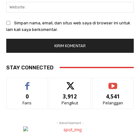
Web
Simpan nama, email, dan situs web saya di browser ini untuk
lain kali saya berkomentar.
STAY CONNECTED
0
3,912
4,541
Fans
Pengikut
Pelanggan
- Advertisement -