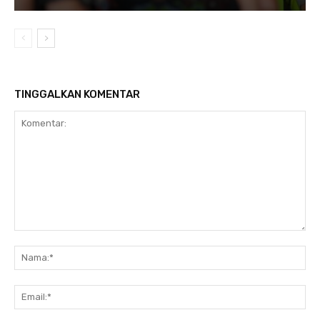
TINGGALKAN KOMENTAR
Komentar:
Na
Ema