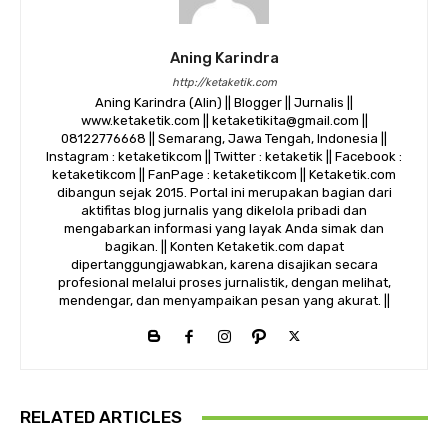
Aning Karindra
http://ketaketik.com
Aning Karindra (Alin) || Blogger || Jurnalis ||
www.ketaketik.com || ketaketikita@gmail.com ||
08122776668 || Semarang, Jawa Tengah, Indonesia ||
Instagram : ketaketikcom || Twitter : ketaketik || Facebook :
ketaketikcom || FanPage : ketaketikcom || Ketaketik.com
dibangun sejak 2015. Portal ini merupakan bagian dari
aktifitas blog jurnalis yang dikelola pribadi dan
mengabarkan informasi yang layak Anda simak dan
bagikan. || Konten Ketaketik.com dapat
dipertanggungjawabkan, karena disajikan secara
profesional melalui proses jurnalistik, dengan melihat,
mendengar, dan menyampaikan pesan yang akurat. ||
RELATED ARTICLES