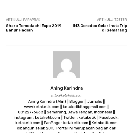
ARTIKULLI PARAPRAK
ARTIKULLI TJETËR
Sharp Tomodachi Expo 2019
IM3 Ooredoo Gelar InstaTrip
Banjir Hadiah
di Semarang
Aning Karindra
http://ketaketik.com
Aning Karindra (Alin) || Blogger || Jurnalis ||
www.ketaketik.com || ketaketikita@gmail.com ||
08122776668 || Semarang, Jawa Tengah, Indonesia ||
Instagram : ketaketikcom || Twitter : ketaketik || Facebook :
ketaketikcom || FanPage : ketaketikcom || Ketaketik.com
dibangun sejak 2015. Portal ini merupakan bagian dari