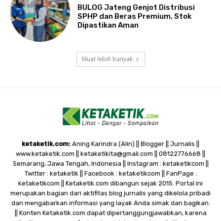
BULOG Jateng Genjot Distribusi
SPHP dan Beras Premium, Stok
Dipastikan Aman
Muat lebih banyak
ketaketik.com:
Aning Karindra (Alin) || Blogger || Jurnalis ||
www.ketaketik.com || ketaketikita@gmail.com || 08122776668 ||
Semarang, Jawa Tengah, Indonesia || Instagram : ketaketikcom ||
Twitter : ketaketik || Facebook : ketaketikcom || FanPage :
ketaketikcom || Ketaketik.com dibangun sejak 2015. Portal ini
merupakan bagian dari aktifitas blog jurnalis yang dikelola pribadi
dan mengabarkan informasi yang layak Anda simak dan bagikan.
|| Konten Ketaketik.com dapat dipertanggungjawabkan, karena