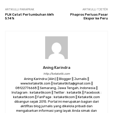
ARTIKULLI PARAPRAK
ARTIKULLI TJETËR
PLN Catat Pertumbuhan kWh
Phapros Perluas Pasar
5.14%
Ekspor ke Peru
Aning Karindra
http://ketaketik.com
Aning Karindra (Alin) || Blogger || Jurnalis ||
www.ketaketik.com || ketaketikita@gmail.com ||
08122776668 || Semarang, Jawa Tengah, Indonesia ||
Instagram : ketaketikcom || Twitter : ketaketik || Facebook :
ketaketikcom || FanPage : ketaketikcom || Ketaketik.com
dibangun sejak 2015. Portal ini merupakan bagian dari
aktifitas blog jurnalis yang dikelola pribadi dan
mengabarkan informasi yang layak Anda simak dan