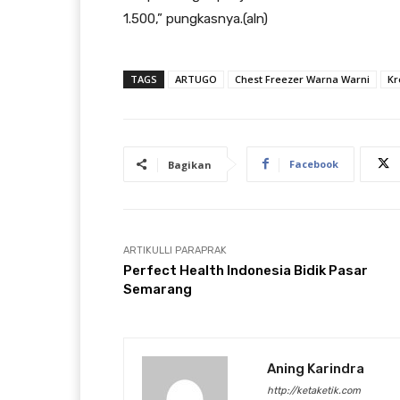
1.500,” pungkasnya.(aln)
TAGS
ARTUGO
Chest Freezer Warna Warni
Kr
Facebook
Bagikan
ARTIKULLI PARAPRAK
Perfect Health Indonesia Bidik Pasar
Semarang
Aning Karindra
http://ketaketik.com