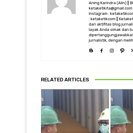
Aning Karindra (Alin) || B
ketaketikita@gmail.com 
Instagram : ketaketikcom
: ketaketikcom || Ketak
dari aktifitas blog jurn
layak Anda simak dan ba
dipertanggungjawabkan,
jurnalistik, dengan mel
RELATED ARTICLES