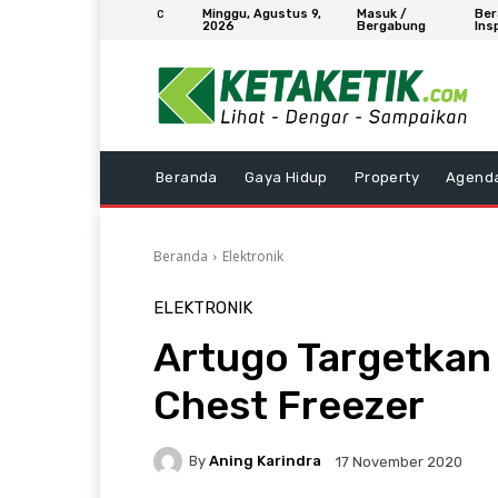
Minggu, Agustus 9,
Masuk /
Ber
C
2026
Bergabung
Ins
Beranda
Gaya Hidup
Property
Agend
Beranda
Elektronik
ELEKTRONIK
Artugo Targetkan
Chest Freezer
By
Aning Karindra
17 November 2020