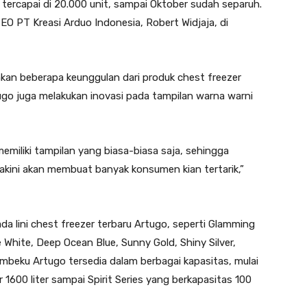
 tercapai di 20.000 unit, sampai Oktober sudah separuh.
CEO PT Kreasi Arduo Indonesia, Robert Widjaja, di
an beberapa keunggulan dari produk chest freezer
rtugo juga melakukan inovasi pada tampilan warna warni
memiliki tampilan yang biasa-biasa saja, sehingga
yakini akan membuat banyak konsumen kian tertarik,”
ada lini chest freezer terbaru Artugo, seperti Glamming
 White, Deep Ocean Blue, Sunny Gold, Shiny Silver,
beku Artugo tersedia dalam berbagai kapasitas, mulai
 1600 liter sampai Spirit Series yang berkapasitas 100