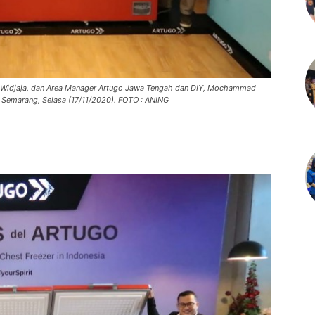
 Widjaja, dan Area Manager Artugo Jawa Tengah dan DIY, Mochammad
i Semarang, Selasa (17/11/2020). FOTO : ANING