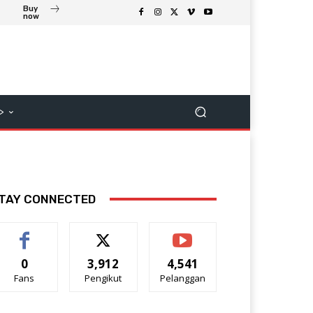
Buy
now
>
TAY CONNECTED
0
3,912
4,541
Fans
Pengikut
Pelanggan