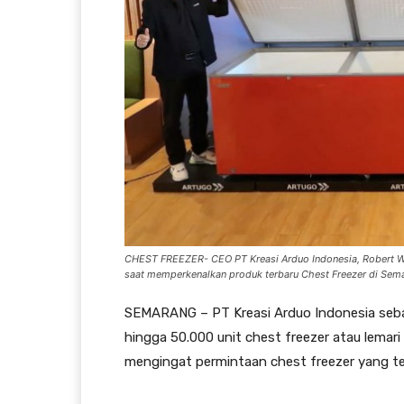
CHEST FREEZER- CEO PT Kreasi Arduo Indonesia, Robert W
saat memperkenalkan produk terbaru Chest Freezer di Se
SEMARANG – PT Kreasi Arduo Indonesia sebag
hingga 50.000 unit chest freezer atau lemar
mengingat permintaan chest freezer yang t