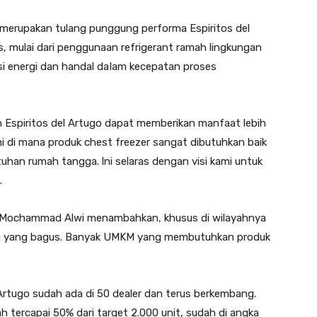
erupakan tulang punggung performa Espiritos del
is, mulai dari penggunaan refrigerant ramah lingkungan
 energi dan handal daIam kecepatan proses
 Espiritos del Artugo dapat memberikan manfaat lebih
 di mana produk chest freezer sangat dibutuhkan baik
han rumah tangga. lni selaras dengan visi kami untuk
.
 Mochammad Alwi menambahkan, khusus di wilayahnya
ang yang bagus. Banyak UMKM yang membutuhkan produk
 Artugo sudah ada di 50 dealer dan terus berkembang.
 tercapai 50% dari target 2.000 unit, sudah di angka