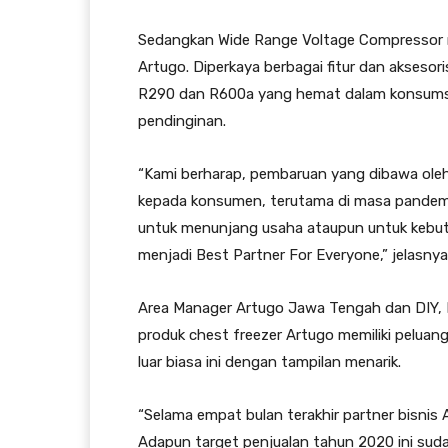
Sedangkan Wide Range Voltage Compressor m
Artugo. Diperkaya berbagai fitur dan aksesor
R290 dan R600a yang hemat dalam konsumsi
pendinginan.
“Kami berharap, pembaruan yang dibawa oleh
kepada konsumen, terutama di masa pandemi
untuk menunjang usaha ataupun untuk kebutu
menjadi Best Partner For Everyone,” jelasnya
Area Manager Artugo Jawa Tengah dan DIY,
produk chest freezer Artugo memiliki pelu
luar biasa ini dengan tampilan menarik.
“Selama empat bulan terakhir partner bisnis
Adapun target penjualan tahun 2020 ini sudah