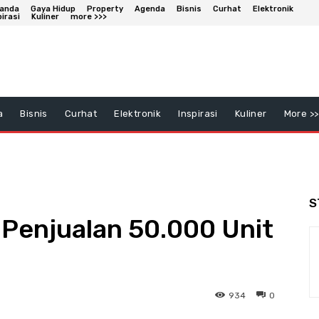
anda
Gaya Hidup
Property
Agenda
Bisnis
Curhat
Elektronik
pirasi
Kuliner
more >>>
a
Bisnis
Curhat
Elektronik
Inspirasi
Kuliner
More >>
S
 Penjualan 50.000 Unit
934
0