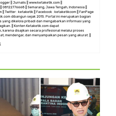
logger || Jurnalis || www.ketaketik.com ||
|| 08122776668 || Semarang, Jawa Tengah, Indonesia ||
 || Twitter : ketaketik || Facebook : ketaketikcom || FanPage
etik.com dibangun sejak 2015. Portal ini merupakan bagian
alis yang dikelola pribadi dan mengabarkan informasi yang
gikan. || Konten Ketaketik.com dapat
 karena disajikan secara profesional melalui proses
ihat, mendengar, dan menyampaikan pesan yang akurat. ||