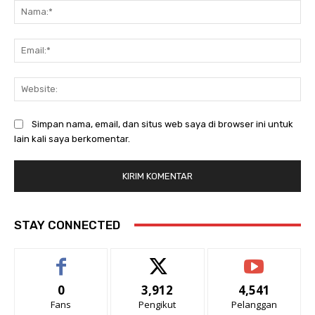
Na
Ema
Web
Simpan nama, email, dan situs web saya di browser ini untuk
lain kali saya berkomentar.
STAY CONNECTED
0
3,912
4,541
Fans
Pengikut
Pelanggan