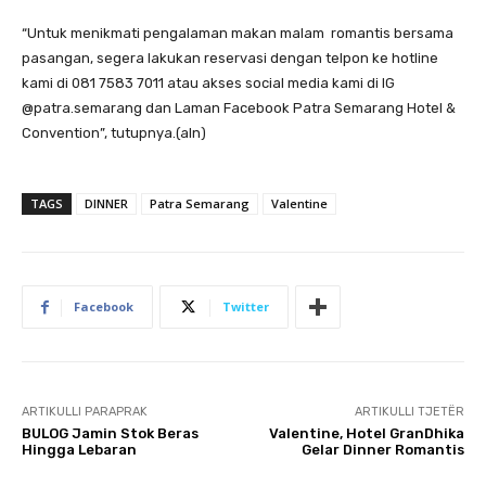
“Untuk menikmati pengalaman makan malam romantis bersama
pasangan, segera lakukan reservasi dengan telpon ke hotline
kami di 081 7583 7011 atau akses social media kami di IG
@patra.semarang dan Laman Facebook Patra Semarang Hotel &
Convention”, tutupnya.(aln)
TAGS
DINNER
Patra Semarang
Valentine
Facebook
Twitter
ARTIKULLI PARAPRAK
ARTIKULLI TJETËR
BULOG Jamin Stok Beras
Valentine, Hotel GranDhika
Hingga Lebaran
Gelar Dinner Romantis