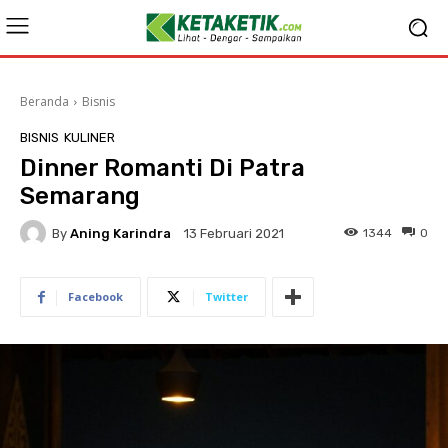
Beranda
Bisnis
BISNIS
KULINER
Dinner Romanti Di Patra
Semarang
By
Aning Karindra
1344
0
13 Februari 2021
Facebook
Twitter