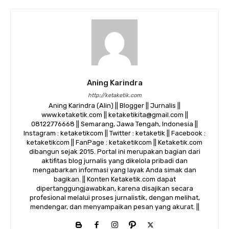
Aning Karindra
http://ketaketik.com
Aning Karindra (Alin) || Blogger || Jurnalis ||
www.ketaketik.com || ketaketikita@gmail.com ||
08122776668 || Semarang, Jawa Tengah, Indonesia ||
Instagram : ketaketikcom || Twitter : ketaketik || Facebook :
ketaketikcom || FanPage : ketaketikcom || Ketaketik.com
dibangun sejak 2015. Portal ini merupakan bagian dari
aktifitas blog jurnalis yang dikelola pribadi dan
mengabarkan informasi yang layak Anda simak dan
bagikan. || Konten Ketaketik.com dapat
dipertanggungjawabkan, karena disajikan secara
profesional melalui proses jurnalistik, dengan melihat,
mendengar, dan menyampaikan pesan yang akurat. ||