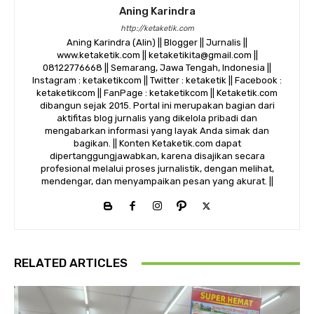
Aning Karindra
http://ketaketik.com
Aning Karindra (Alin) || Blogger || Jurnalis ||
www.ketaketik.com || ketaketikita@gmail.com ||
08122776668 || Semarang, Jawa Tengah, Indonesia ||
Instagram : ketaketikcom || Twitter : ketaketik || Facebook :
ketaketikcom || FanPage : ketaketikcom || Ketaketik.com
dibangun sejak 2015. Portal ini merupakan bagian dari
aktifitas blog jurnalis yang dikelola pribadi dan
mengabarkan informasi yang layak Anda simak dan
bagikan. || Konten Ketaketik.com dapat
dipertanggungjawabkan, karena disajikan secara
profesional melalui proses jurnalistik, dengan melihat,
mendengar, dan menyampaikan pesan yang akurat. ||
RELATED ARTICLES