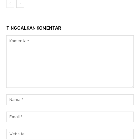
TINGGALKAN KOMENTAR
Komentar:
Na
Ema
Web