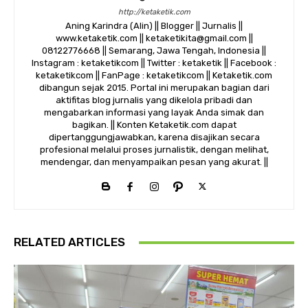
http://ketaketik.com
Aning Karindra (Alin) || Blogger || Jurnalis ||
www.ketaketik.com || ketaketikita@gmail.com ||
08122776668 || Semarang, Jawa Tengah, Indonesia ||
Instagram : ketaketikcom || Twitter : ketaketik || Facebook :
ketaketikcom || FanPage : ketaketikcom || Ketaketik.com
dibangun sejak 2015. Portal ini merupakan bagian dari
aktifitas blog jurnalis yang dikelola pribadi dan
mengabarkan informasi yang layak Anda simak dan
bagikan. || Konten Ketaketik.com dapat
dipertanggungjawabkan, karena disajikan secara
profesional melalui proses jurnalistik, dengan melihat,
mendengar, dan menyampaikan pesan yang akurat. ||
RELATED ARTICLES