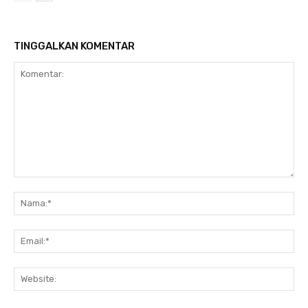
TINGGALKAN KOMENTAR
Komentar:
Na
Ema
Web