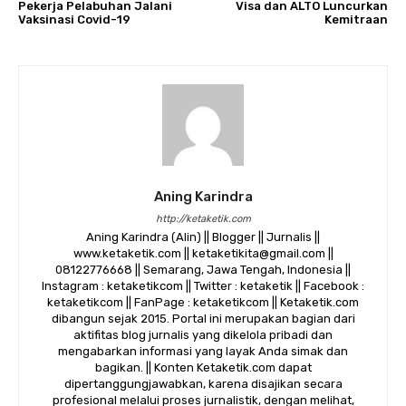
Pekerja Pelabuhan Jalani
Visa dan ALTO Luncurkan
Vaksinasi Covid-19
Kemitraan
Aning Karindra
http://ketaketik.com
Aning Karindra (Alin) || Blogger || Jurnalis ||
www.ketaketik.com || ketaketikita@gmail.com ||
08122776668 || Semarang, Jawa Tengah, Indonesia ||
Instagram : ketaketikcom || Twitter : ketaketik || Facebook :
ketaketikcom || FanPage : ketaketikcom || Ketaketik.com
dibangun sejak 2015. Portal ini merupakan bagian dari
aktifitas blog jurnalis yang dikelola pribadi dan
mengabarkan informasi yang layak Anda simak dan
bagikan. || Konten Ketaketik.com dapat
dipertanggungjawabkan, karena disajikan secara
profesional melalui proses jurnalistik, dengan melihat,