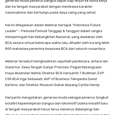
generasi muda penerus bangsa dapat siap terjun ke dunia kerja
dan ke tengah masyarakat dengan membawa karakter
nasionalisme dan bertumpu pada daya saing yang sehat.
Hal ini ditegaskan dalam Webinar bertajuk “Indonesia Future
Leader” – Pemuda Pemudi Tanggap & Tangguh dalam rangka
memperingati Hari Kebangkitan Nasional, yang diadakan oleh
BCA secara virtual beberapa waktu lalu, dihadiri oleh kurang lebih
800 mahasiwa penerima beasiswa BCA dari seluruh nusantara.
Webinar tersebut menghadirkan sejumlah pembicara, antara lain
Gubernur Jawa Tengah Ganjar Pranowo, Pegiat Kebangsaan
Inaya Wulandari Wahid, Direktur BCA Hariyanto T Budiman, EVP
CSR BCA Inge Setiawati, AVP of Business Tokopedia David
Kartono, dan Direktur Museum Gubuk Wayang Cyntia Handy.
Hariyanto mengatakan, generasi muda sebagai penerus tongkat
estafet kepemimpinan bangsa dan lokomotif utama inisiatif baru
di tengah masyarakat harus terus menerus didampingi dan