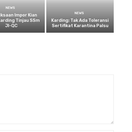
NEWS
NEWS
ksaan Impor Kian
Karding Tinjau SSm
Karding: Tak Ada Toleransi
JI-QC
Sertifikat Karantina Palsu