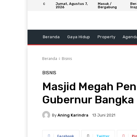
Jumat, Agustus 7,
Masuk /
Ber
C
2026
Bergabung
Insp
Beranda
Gaya Hidup
Property
Agend
Beranda
Bisnis
BISNIS
Masjid Megah Pend
Gubernur Bangka 
By
Aning Karindra
13 Juni 2021
Facebook
Twitter
Pi