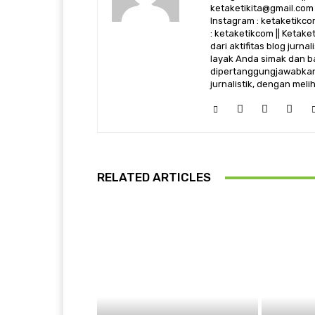
ketaketikita@gmail.com 
Instagram : ketaketikcom
: ketaketikcom || Ketak
dari aktifitas blog jurn
layak Anda simak dan ba
dipertanggungjawabkan,
jurnalistik, dengan mel
RELATED ARTICLES