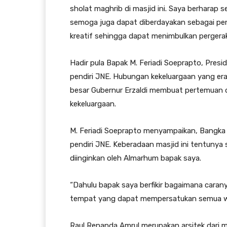
sholat maghrib di masjid ini. Saya berharap s
semoga juga dapat diberdayakan sebagai pe
kreatif sehingga dapat menimbulkan pergerak
Hadir pula Bapak M. Feriadi Soeprapto, Presi
pendiri JNE. Hubungan kekeluargaan yang era
besar Gubernur Erzaldi membuat pertemuan d
kekeluargaan.
M. Feriadi Soeprapto menyampaikan, Bangka B
pendiri JNE. Keberadaan masjid ini tentuny
diinginkan oleh Almarhum bapak saya.
“Dahulu bapak saya berfikir bagaimana caran
tempat yang dapat mempersatukan semua war
Raul Renanda Amrul merupakan arsitek dari m