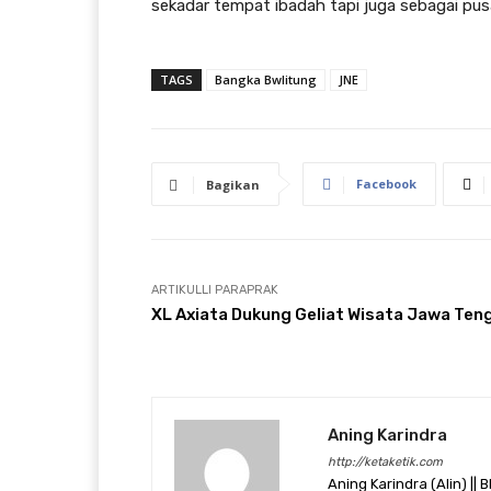
sekadar tempat ibadah tapi juga sebagai pus
TAGS
Bangka Bwlitung
JNE
Facebook
Bagikan
ARTIKULLI PARAPRAK
XL Axiata Dukung Geliat Wisata Jawa Ten
Aning Karindra
http://ketaketik.com
Aning Karindra (Alin) || B