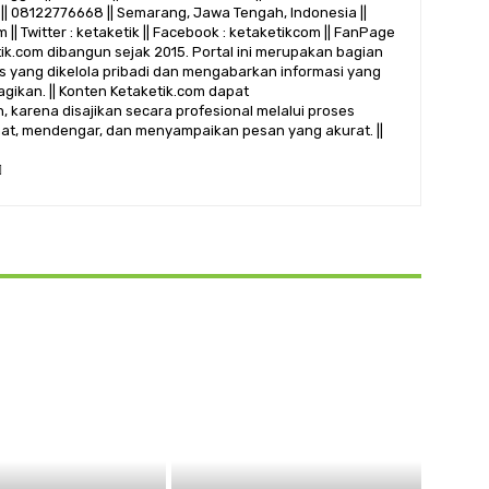
|| 08122776668 || Semarang, Jawa Tengah, Indonesia ||
 || Twitter : ketaketik || Facebook : ketaketikcom || FanPage
etik.com dibangun sejak 2015. Portal ini merupakan bagian
alis yang dikelola pribadi dan mengabarkan informasi yang
gikan. || Konten Ketaketik.com dapat
 karena disajikan secara profesional melalui proses
ihat, mendengar, dan menyampaikan pesan yang akurat. ||