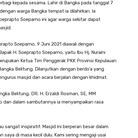
rbagi kepada sesama. Lahir di Bangka pada tanggal 7
dengan warga Bangka tempat ia dilahirkan. Ia
prapto Soeparno ini agar warga sekitar dapat
asjid.
prapto Soeparno, 9 Juni 2021 diawali dengan
Bapak H. Soeprapto Soeparno, yaitu Ibu Hj. Nuraini
merupakan Ketua Tim Penggerak PKK Provinsi Kepulauan
 Bangka Belitung. Dilanjutkan dengan berdo’a yang
pengurus masjid dan acara berjalan dengan khidmat.
ngka Belitung, DR. H. Erzaldi Rosman, SE, MM
no dan dalam sambutannya ia menyampaikan rasa
u sangat inspiratif. Masjid ini berperan besar dalam
aya di masa kecil dulu. Kami sering mengaji usai