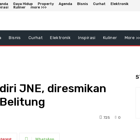
anda
Gaya Hidup
Property
Agenda
Bisnis
Curhat
Elektronik
irasi
Kuliner
more >>>
a
Bisnis
Curhat
Elektronik
Inspirasi
Kuliner
More >>
S
iri JNE, diresmikan
Belitung
725
0
nterest
WhatsApp