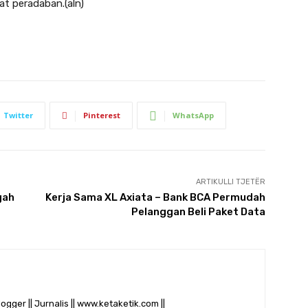
at peradaban.(aln)
Twitter
Pinterest
WhatsApp
ARTIKULLI TJETËR
gah
Kerja Sama XL Axiata – Bank BCA Permudah
Pelanggan Beli Paket Data
logger || Jurnalis || www.ketaketik.com ||