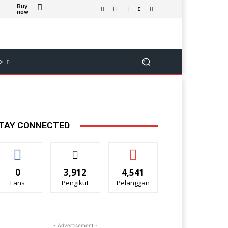
Buy
now
>
TAY CONNECTED
0
3,912
4,541
Fans
Pengikut
Pelanggan
- Advertisement -