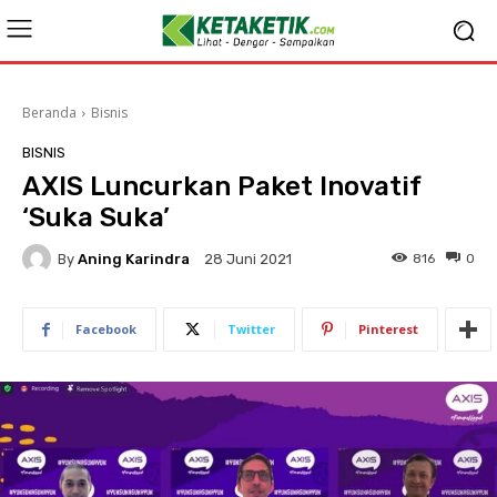
Beranda
Bisnis
BISNIS
AXIS Luncurkan Paket Inovatif
‘Suka Suka’
By
Aning Karindra
816
0
28 Juni 2021
Facebook
Twitter
Pinterest