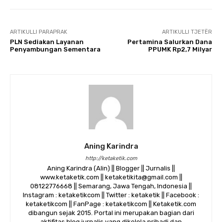
ARTIKULLI PARAPRAK
ARTIKULLI TJETËR
PLN Sediakan Layanan
Pertamina Salurkan Dana
Penyambungan Sementara
PPUMK Rp2,7 Milyar
Aning Karindra
http://ketaketik.com
Aning Karindra (Alin) || Blogger || Jurnalis ||
www.ketaketik.com || ketaketikita@gmail.com ||
08122776668 || Semarang, Jawa Tengah, Indonesia ||
Instagram : ketaketikcom || Twitter : ketaketik || Facebook :
ketaketikcom || FanPage : ketaketikcom || Ketaketik.com
dibangun sejak 2015. Portal ini merupakan bagian dari
aktifitas blog jurnalis yang dikelola pribadi dan