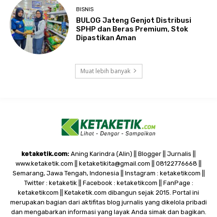
BISNIS
BULOG Jateng Genjot Distribusi
SPHP dan Beras Premium, Stok
Dipastikan Aman
Muat lebih banyak
ketaketik.com:
Aning Karindra (Alin) || Blogger || Jurnalis ||
www.ketaketik.com || ketaketikita@gmail.com || 08122776668 ||
Semarang, Jawa Tengah, Indonesia || Instagram : ketaketikcom ||
Twitter : ketaketik || Facebook : ketaketikcom || FanPage :
ketaketikcom || Ketaketik.com dibangun sejak 2015. Portal ini
merupakan bagian dari aktifitas blog jurnalis yang dikelola pribadi
dan mengabarkan informasi yang layak Anda simak dan bagikan.