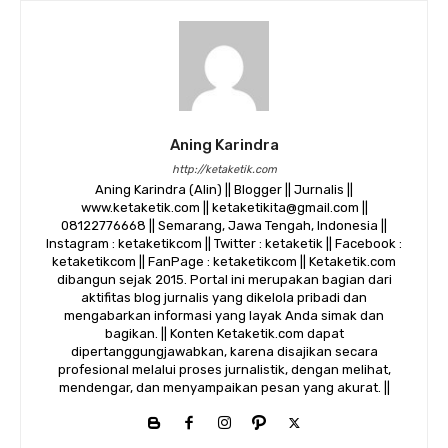
Aning Karindra
http://ketaketik.com
Aning Karindra (Alin) || Blogger || Jurnalis ||
www.ketaketik.com || ketaketikita@gmail.com ||
08122776668 || Semarang, Jawa Tengah, Indonesia ||
Instagram : ketaketikcom || Twitter : ketaketik || Facebook :
ketaketikcom || FanPage : ketaketikcom || Ketaketik.com
dibangun sejak 2015. Portal ini merupakan bagian dari
aktifitas blog jurnalis yang dikelola pribadi dan
mengabarkan informasi yang layak Anda simak dan
bagikan. || Konten Ketaketik.com dapat
dipertanggungjawabkan, karena disajikan secara
profesional melalui proses jurnalistik, dengan melihat,
mendengar, dan menyampaikan pesan yang akurat. ||