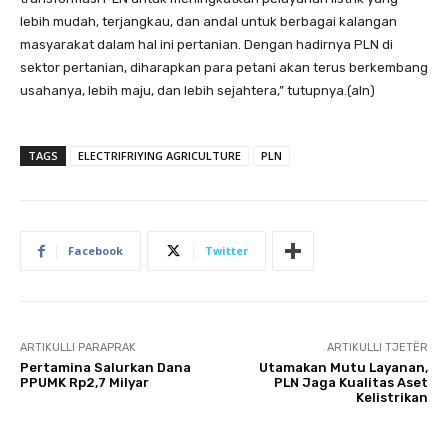
lebih mudah, terjangkau, dan andal untuk berbagai kalangan
masyarakat dalam hal ini pertanian. Dengan hadirnya PLN di
sektor pertanian, diharapkan para petani akan terus berkembang
usahanya, lebih maju, dan lebih sejahtera,” tutupnya.(aln)
TAGS
ELECTRIFRIYING AGRICULTURE
PLN
Facebook
Twitter
ARTIKULLI PARAPRAK
ARTIKULLI TJETËR
Pertamina Salurkan Dana
Utamakan Mutu Layanan,
PPUMK Rp2,7 Milyar
PLN Jaga Kualitas Aset
Kelistrikan