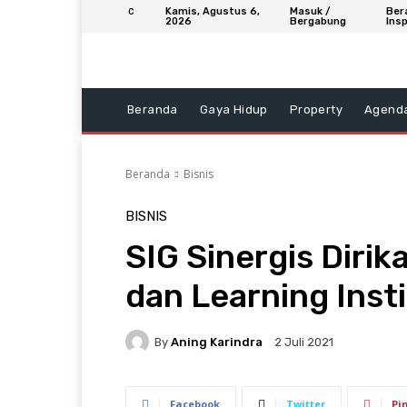
Kamis, Agustus 6,
Masuk /
Ber
C
2026
Bergabung
Insp
Beranda
Gaya Hidup
Property
Agend
Beranda
Bisnis
BISNIS
SIG Sinergis Dirik
dan Learning Inst
By
Aning Karindra
2 Juli 2021
Facebook
Twitter
Pi