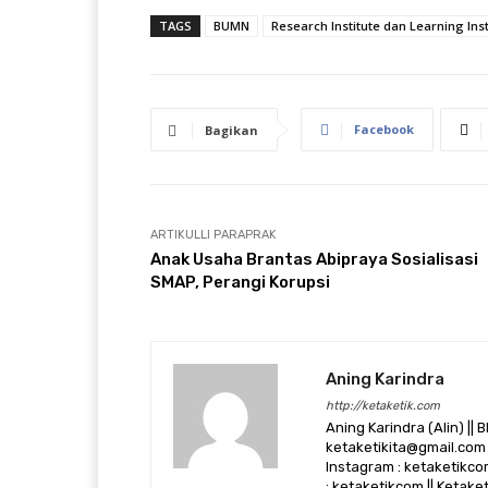
TAGS
BUMN
Research Institute dan Learning Inst
Facebook
Bagikan
ARTIKULLI PARAPRAK
Anak Usaha Brantas Abipraya Sosialisasi
SMAP, Perangi Korupsi
Aning Karindra
http://ketaketik.com
Aning Karindra (Alin) || B
ketaketikita@gmail.com 
Instagram : ketaketikcom
: ketaketikcom || Ketak