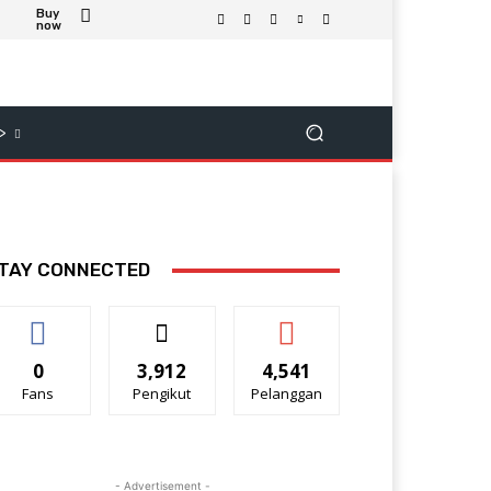
Buy
now
>
TAY CONNECTED
0
3,912
4,541
Fans
Pengikut
Pelanggan
- Advertisement -