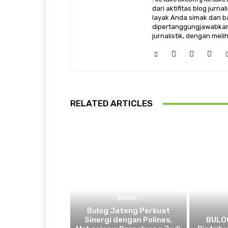
dari aktifitas blog jurn
layak Anda simak dan ba
dipertanggungjawabkan,
jurnalistik, dengan mel
RELATED ARTICLES
BISNIS
Bulog Jateng Perkuat
Sinergi dengan Polines,
BULOG