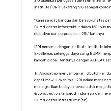
SIG diberikan penugasan oleh Kementerian 
Institute (ICRI). Sekarang SIG sebagai koor
“Kami sangat bangga dan bersyukur atas pe
BUMN klaster infrastruktur dalam I2RI pun 
objective dan purpose dari I2RI,” katanya.
I2RI bersama dengan Institute-Institute l
Excellence, sehingga daya saing BUMN menj
kancah global, tentunya dengan AKHLAK seba
Tri Abdisatrijo menyampaikan, dibutuhkan du
dapat mewujudkan misi I2RI dalam mensinergi
meningkatkan budaya inovasi untuk menjadikan
& construction terbaik di Indonesia dan me
BUMN klaster Infrastruktur.(aln)