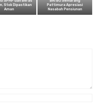
usi SPHP dan Beras
BRI BO Semarang
, Stok Dipastikan
Pattimura Apresiasi
Aman
Nasabah Pensiunan
Nama:*