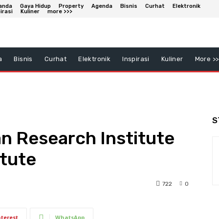
anda
Gaya Hidup
Property
Agenda
Bisnis
Curhat
Elektronik
irasi
Kuliner
more >>>
a
Bisnis
Curhat
Elektronik
Inspirasi
Kuliner
More >>
S
an Research Institute
itute
722
0
nterest
WhatsApp