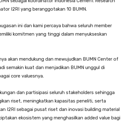
BUMN sebagai koordinator Indonesia Cement Research
dinator I2RI yang beranggotakan 10 BUMN.
nugasan ini dan kami percaya bahwa seluruh member
memiliki komitmen yang tinggi dalam menyukseskan
ainnya akan mendukung dan mewujudkan BUMN Center of
adi semakin kuat dan menjadikan BUMN unggul di
gai core valuesnya.
kungan dan partisipasi seluruh stakeholders sehingga
kan riset, meningkatkan kapasitas peneliti, serta
 I2RI sebagai pusat riset dan inovasi building material
nciptakan ekosistem yang menghasilkan added value bagi