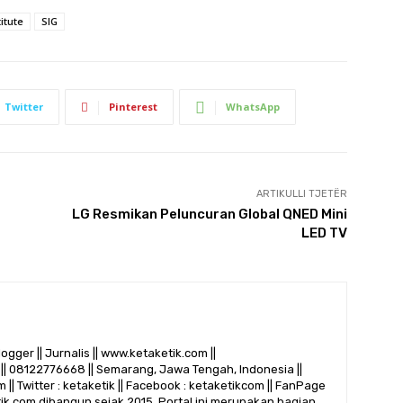
itute
SIG
Twitter
Pinterest
WhatsApp
ARTIKULLI TJETËR
LG Resmikan Peluncuran Global QNED Mini
LED TV
logger || Jurnalis || www.ketaketik.com ||
|| 08122776668 || Semarang, Jawa Tengah, Indonesia ||
 || Twitter : ketaketik || Facebook : ketaketikcom || FanPage
etik.com dibangun sejak 2015. Portal ini merupakan bagian