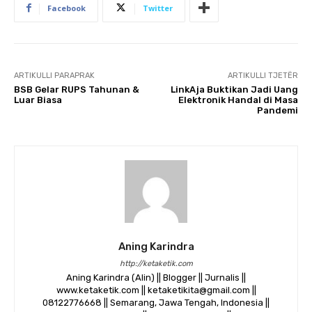
Facebook
Twitter
ARTIKULLI PARAPRAK
ARTIKULLI TJETËR
BSB Gelar RUPS Tahunan &
LinkAja Buktikan Jadi Uang
Luar Biasa
Elektronik Handal di Masa
Pandemi
Aning Karindra
http://ketaketik.com
Aning Karindra (Alin) || Blogger || Jurnalis ||
www.ketaketik.com || ketaketikita@gmail.com ||
08122776668 || Semarang, Jawa Tengah, Indonesia ||