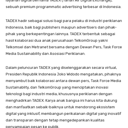
layanan digital bernama TADEX (Tanah Air Digital Exchange),
sebuah premium programmatic advertising terbesar di Indonesia.
TADEX hadir sebagai solusi bagi para pelaku di industri periklanan
Indonesia, baik bagi publishers maupun advertisers dan pihak-
pihak yang berkepentingan lainnya. TADEX terbentuk sebagai
hasil kolaborasi dua anak perusahaan TelkomGroup yakni
Telkomsel dan Metranet bersama dengan Dewan Pers, Task Force
Media Sustainability dan Asosiasi Periklanan.
Dalam peluncuran TADEX yang diselenggarakan secara virtual,
Presiden Republik Indonesia Joko Widodo mengatakan, pihaknya
menyambut baik kolaborasi antara dewan pers, Task Force Media
Sustainablity, dan TelkomGroup yang menciptakan inovasi
teknologi bagi industri media, khususnya periklanan dengan
menghadirkan TADEX. Karya anak bangsa ini harus kita dukung
dan manfaatkan sebaik-baiknya untuk mendorong ekosistem
digital yang inklusif, membangun perikalanan digital yang inovatif
dan transparan dengan tetap mengedepankan kualitas
penyampaian pesan ke publik.