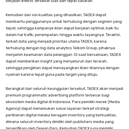
berjalan efektif, tersebar luas dan tepat sasaran.
Kemudian dari sisi kualitas yang dihasilkan, TADEX dapat
membantu penggunanya untuk terhubung dengan segmen yang
tepat, sehingga kampanye iklan dapat berjalan optimal, baik itu
dalam hal trafik, penempatan, hingga waktu tayangnya. Terakhir,
terkait data yang menjadi prioritas utama TADEX, karena
terhubung dengan big data analytics Telkom Group, pihaknya
menjamin keamanan data pelanggan. Di saat bersamaan, TADEX
dapat memberikan insight yang menyeluruh dan terarah,
sehingga pengiklan dapat menayangkan iklan-iklannya dengan
nyaman karena tepat guna pada target yang dituju.
Berangkat dari seluruh keunggulan tersebut, TADEX akan menjadi
premium programmatic advertising platform terbesar bagi
ekosistem media digital di Indonesia. Para pemiliki merek (Media
Agency) dapat menemukan solusi layanan terkait strategi
periklanan digital melalui beragam inventory yang berkualitas,
dimana seluruh inventory dimiliki oleh publishers media yang
terverifikasi oleh Dewan Pers. Kemudian TADEX juga memiliki