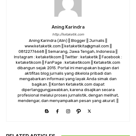
Aning Karindra
http://ketaketik.com
Aning Karindra (Alin) || Blogger || Jurnalis ||
www.ketaketik.com || ketaketikita@gmail.com ||
08122776668 || Semarang, Jawa Tengah, Indonesia ||
Instagram : ketaketikcom || Twitter : ketaketik || Facebook :
ketaketikcom || FanPage : ketaketikcom || Ketaketik.com
dibangun sejak 2015. Portal ini merupakan bagian dari
aktifitas blog jurnalis yang dikelola pribadi dan
mengabarkan informasi yang layak Anda simak dan
bagikan. || Konten Ketaketik.com dapat
dipertanggungjawabkan, karena disajikan secara
profesional melalui proses jurnalistik, dengan melihat,
mendengar, dan menyampaikan pesan yang akurat. ||
RELATED ARTICLES