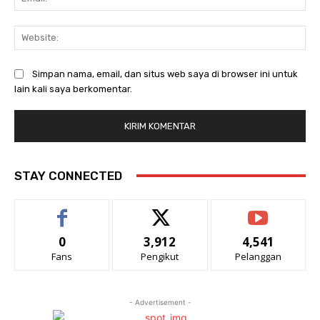
Web
Simpan nama, email, dan situs web saya di browser ini untuk
lain kali saya berkomentar.
STAY CONNECTED
0
3,912
4,541
Fans
Pengikut
Pelanggan
- Advertisement -