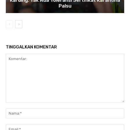
Palsu
TINGGALKAN KOMENTAR
Komentar:
Na
Ema