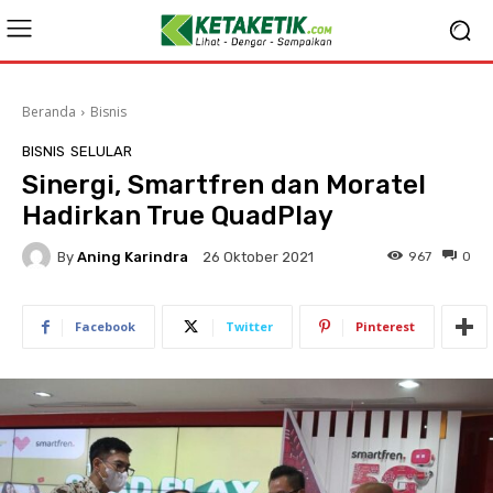
Beranda
Bisnis
BISNIS
SELULAR
Sinergi, Smartfren dan Moratel
Hadirkan True QuadPlay
By
Aning Karindra
967
0
26 Oktober 2021
Facebook
Twitter
Pinterest