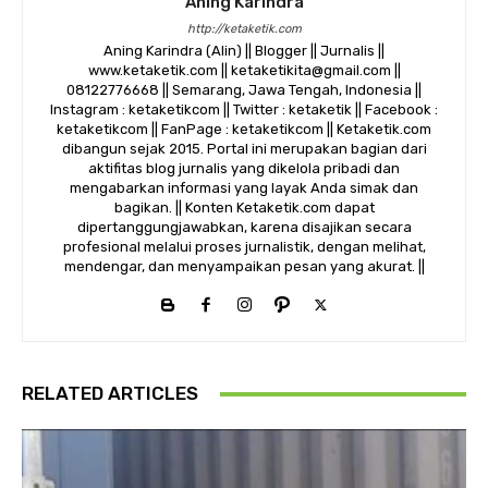
Aning Karindra
http://ketaketik.com
Aning Karindra (Alin) || Blogger || Jurnalis ||
www.ketaketik.com || ketaketikita@gmail.com ||
08122776668 || Semarang, Jawa Tengah, Indonesia ||
Instagram : ketaketikcom || Twitter : ketaketik || Facebook :
ketaketikcom || FanPage : ketaketikcom || Ketaketik.com
dibangun sejak 2015. Portal ini merupakan bagian dari
aktifitas blog jurnalis yang dikelola pribadi dan
mengabarkan informasi yang layak Anda simak dan
bagikan. || Konten Ketaketik.com dapat
dipertanggungjawabkan, karena disajikan secara
profesional melalui proses jurnalistik, dengan melihat,
mendengar, dan menyampaikan pesan yang akurat. ||
RELATED ARTICLES