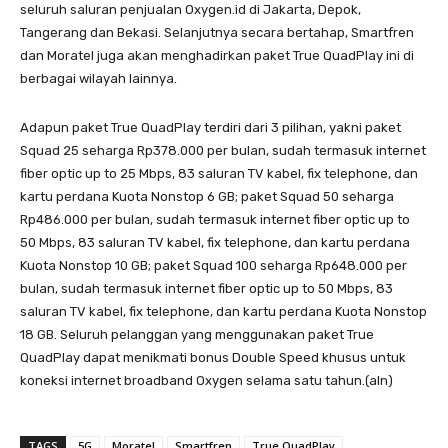
seluruh saluran penjualan Oxygen.id di Jakarta, Depok,
Tangerang dan Bekasi. Selanjutnya secara bertahap, Smartfren
dan Moratel juga akan menghadirkan paket True QuadPlay ini di
berbagai wilayah lainnya.
Adapun paket True QuadPlay terdiri dari 3 pilihan, yakni paket
Squad 25 seharga Rp378.000 per bulan, sudah termasuk internet
fiber optic up to 25 Mbps, 83 saluran TV kabel, fix telephone, dan
kartu perdana Kuota Nonstop 6 GB; paket Squad 50 seharga
Rp486.000 per bulan, sudah termasuk internet fiber optic up to
50 Mbps, 83 saluran TV kabel, fix telephone, dan kartu perdana
Kuota Nonstop 10 GB; paket Squad 100 seharga Rp648.000 per
bulan, sudah termasuk internet fiber optic up to 50 Mbps, 83
saluran TV kabel, fix telephone, dan kartu perdana Kuota Nonstop
18 GB. Seluruh pelanggan yang menggunakan paket True
QuadPlay dapat menikmati bonus Double Speed khusus untuk
koneksi internet broadband Oxygen selama satu tahun.(aln)
TAGS
5G
Moratel
Smartfren
True QuadPlay