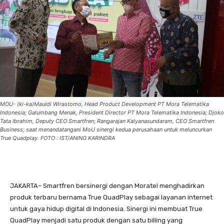
MOU- (ki-ka)Mauldi Wirastomo, Head Product Development PT Mora Telematika
Indonesia; Galumbang Menak, President Director PT Mora Telematika Indonesia; Djoko
Tata Ibrahim, Deputy CEO Smartfren; Rangarajan Kalyanasundaram, CEO Smartfren
Business; saat menandatangani MoU sinergi kedua perusahaan untuk meluncurkan
True Quadplay. FOTO : IST/ANING KARINDRA
JAKARTA– Smartfren bersinergi dengan Moratel menghadirkan
produk terbaru bernama True QuadPlay sebagai layanan internet
untuk gaya hidup digital di Indonesia. Sinergi ini membuat True
QuadPlay menjadi satu produk dengan satu billing yang