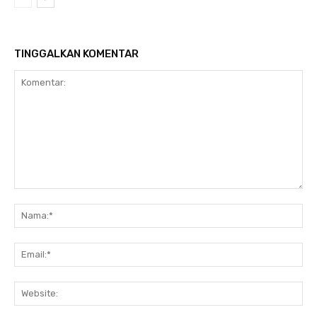
TINGGALKAN KOMENTAR
Komentar:
Na
Ema
Web