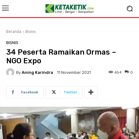
Beranda
Bisnis
BISNIS
34 Peserta Ramaikan Ormas –
NGO Expo
By
Aning Karindra
654
0
11 November 2021
Facebook
Twitter