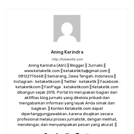
Aning Karindra
http://ketaketik.com
Aning Karindra (Alin) || Blogger || Jurnalis ||
www.ketaketik.com || ketaketikita@gmail.com ||
08122776668 || Semarang, Jawa Tengah, Indonesia ||
Instagram : ketaketikcom || Twitter : ketaketik || Facebook :
ketaketikcom || FanPage : ketaketikcom || Ketaketik.com
dibangun sejak 2015. Portal ini merupakan bagian dari
aktifitas blog jurnalis yang dikelola pribadi dan
mengabarkan informasi yang layak Anda simak dan
bagikan. || Konten Ketaketik.com dapat
dipertanggungjawabkan, karena disajikan secara
profesional melalui proses jurnalistik, dengan melihat,
mendengar, dan menyampaikan pesan yang akurat. ||