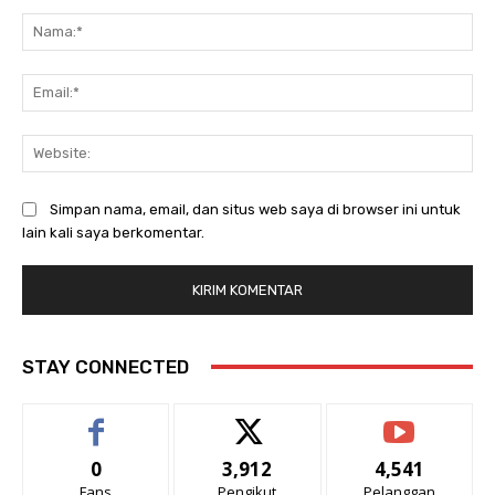
Komentar:
Na
Ema
Web
Simpan nama, email, dan situs web saya di browser ini untuk
lain kali saya berkomentar.
STAY CONNECTED
0
3,912
4,541
Fans
Pengikut
Pelanggan