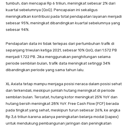
tumbuh, dan mencapai Rp 6 triliun, meningkat sebesar 2% dari
kuartal sebelumnya (QoQ). Pencapaian ini sekaligus
meningkatkan kontribusi pada total pendapatan layanan menjadi
sebesar 95%, meningkat dibandingkan kuartal sebelumnya yang
sebesar 94%.
Pendapatan data ini tidak terlepas dari pertumbuhan trafik di
sepanjang triwulan ketiga 2021, sebesar 10% QoQ, dari 1.572 PB
menjadi 1.722 PB. Jika menggunakan penghitungan selama
periode sembilan bulan, trafik data meningkat setinggi 34%
dibandingkan periode yang sama tahun lalu.
XL Axiata tetap mampu menjaga posisi neraca dalam posisi sehat
dan terkendali, meskipun jumlah hutang meningkat di periode
sembilan bulan. Tercatat, hutang kotor meningkat 25% YoY dan
hutang bersih meningkat 28% YoY. Free Cash Flow (FCF) berada
pada tingkat yang sehat, meskipun turun sebesar 26%, ke angka
Rp 3,6 triliun karena adanya peningkatan belanja modal (capex)
untuk mendukung pembangunan jaringan dan peningkatan