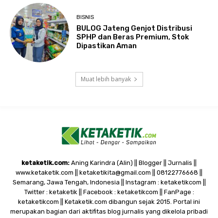
BISNIS
BULOG Jateng Genjot Distribusi
SPHP dan Beras Premium, Stok
Dipastikan Aman
Muat lebih banyak
ketaketik.com:
Aning Karindra (Alin) || Blogger || Jurnalis ||
www.ketaketik.com || ketaketikita@gmail.com || 08122776668 ||
Semarang, Jawa Tengah, Indonesia || Instagram : ketaketikcom ||
Twitter : ketaketik || Facebook : ketaketikcom || FanPage :
ketaketikcom || Ketaketik.com dibangun sejak 2015. Portal ini
merupakan bagian dari aktifitas blog jurnalis yang dikelola pribadi