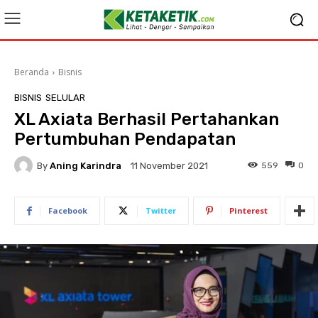
Beranda
Bisnis
BISNIS
SELULAR
XL Axiata Berhasil Pertahankan
Pertumbuhan Pendapatan
By
Aning Karindra
559
0
11 November 2021
Facebook
Twitter
Pinterest