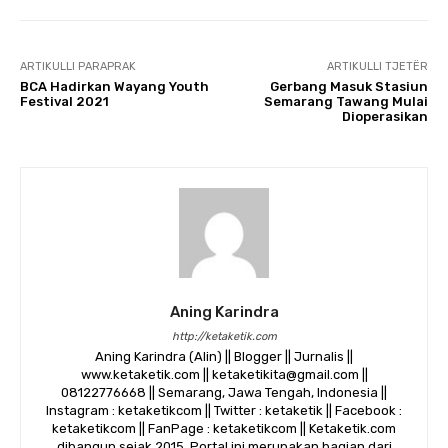
ARTIKULLI PARAPRAK
ARTIKULLI TJETËR
BCA Hadirkan Wayang Youth
Gerbang Masuk Stasiun
Festival 2021
Semarang Tawang Mulai
Dioperasikan
Aning Karindra
http://ketaketik.com
Aning Karindra (Alin) || Blogger || Jurnalis ||
www.ketaketik.com || ketaketikita@gmail.com ||
08122776668 || Semarang, Jawa Tengah, Indonesia ||
Instagram : ketaketikcom || Twitter : ketaketik || Facebook :
ketaketikcom || FanPage : ketaketikcom || Ketaketik.com
dibangun sejak 2015. Portal ini merupakan bagian dari