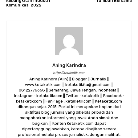
Kebangkitan Industri
Tumbuh Bersama
Komunikasi 2022
Aning Karindra
http://ketaketik.com
Aning Karindra (Alin) || Blogger || Jurnalis ||
www.ketaketik.com || ketaketikita@gmail.com ||
08122776668 || Semarang, Jawa Tengah, Indonesia ||
Instagram : ketaketikcom || Twitter : ketaketik || Facebook :
ketaketikcom || FanPage : ketaketikcom || Ketaketik.com
dibangun sejak 2015. Portal ini merupakan bagian dari
aktifitas blog jurnalis yang dikelola pribadi dan
mengabarkan informasi yang layak Anda simak dan
bagikan. || Konten Ketaketik.com dapat
dipertanggungjawabkan, karena disajikan secara
profesional melalui proses jurnalistik, dengan melihat,