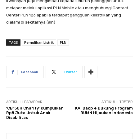
Irwansyah juga mengimbau kepada seluruh pelanggan untuk
melapor melalui aplikasi PLN Mobile atau menghubungi Contact
Center PLN 123 apabila terdapat gangguan kelistrikan yang
dialami di sekitarnya.(aln)
TAGS
Pemulihan Listrik
PLN
Facebook
Twitter
ARTIKULLI PARAPRAK
ARTIKULLI TJETËR
‘CB150R Charity’ Kumpulkan
KAI Daop 4 Dukung Program
Rp8 Juta Untuk Anak
BUMN Hijaukan Indonesia
Disabilitas