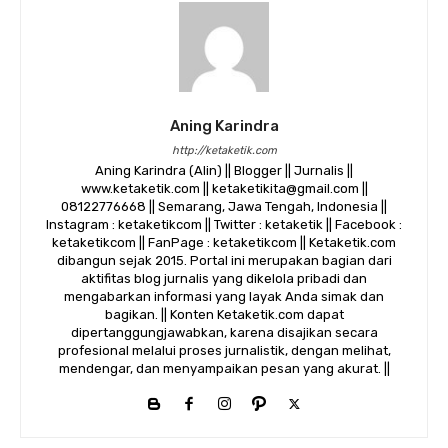
Aning Karindra
http://ketaketik.com
Aning Karindra (Alin) || Blogger || Jurnalis ||
www.ketaketik.com || ketaketikita@gmail.com ||
08122776668 || Semarang, Jawa Tengah, Indonesia ||
Instagram : ketaketikcom || Twitter : ketaketik || Facebook :
ketaketikcom || FanPage : ketaketikcom || Ketaketik.com
dibangun sejak 2015. Portal ini merupakan bagian dari
aktifitas blog jurnalis yang dikelola pribadi dan
mengabarkan informasi yang layak Anda simak dan
bagikan. || Konten Ketaketik.com dapat
dipertanggungjawabkan, karena disajikan secara
profesional melalui proses jurnalistik, dengan melihat,
mendengar, dan menyampaikan pesan yang akurat. ||