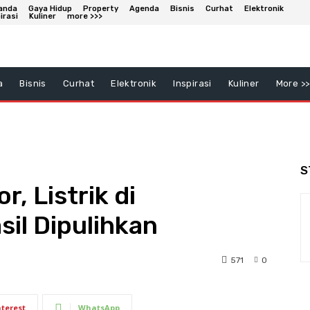
anda
Gaya Hidup
Property
Agenda
Bisnis
Curhat
Elektronik
irasi
Kuliner
more >>>
a
Bisnis
Curhat
Elektronik
Inspirasi
Kuliner
More >>
S
, Listrik di
il Dipulihkan
571
0
nterest
WhatsApp