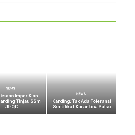
NEWS
NEWS
ksaan Impor Kian
Karding Tinjau SSm
Karding: Tak Ada Toleransi
JI-QC
Sertifikat Karantina Palsu