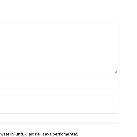
Nama:*
Email:*
Website:
wser ini untuk lain kali saya berkomentar.