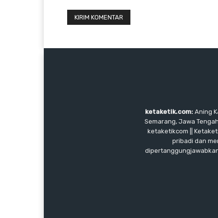
ketaketik.com:
Aning Ka
Semarang, Jawa Tengah, I
ketaketikcom || Ketaket
pribadi dan me
dipertanggungjawabkan, 