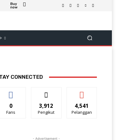
Buy
now
>
TAY CONNECTED
0
3,912
4,541
Fans
Pengikut
Pelanggan
- Advertisement -