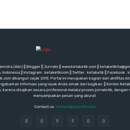
rindra (Alin) || Blogger || Jurnalis || www.ketaketik.com || ketaketikita@g
ndonesia || Instagram : ketaketikcom || Twitter : ketaketik || Facebook : 
ik.com dibangun sejak 2015. Portal ini merupakan bagian dari aktifitas blo
ngabarkan informasi yang layak Anda simak dan bagikan. || Konten Keta
karena disajikan secara profesional melalui proses jurnalistik, dengan
menyampaikan pesan yang akurat.
Contact us:
contact@yoursite.com