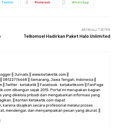
Twitter
Pinterest
WhatsApp
ARTIKULLI TJETËR
e
Telkomsel Hadirkan Paket Halo Unlimited
logger || Jurnalis || www.ketaketik.com ||
|| 08122776668 || Semarang, Jawa Tengah, Indonesia ||
 || Twitter : ketaketik || Facebook : ketaketikcom || FanPage
etik.com dibangun sejak 2015. Portal ini merupakan bagian
alis yang dikelola pribadi dan mengabarkan informasi yang
gikan. || Konten Ketaketik.com dapat
 karena disajikan secara profesional melalui proses
ihat, mendengar, dan menyampaikan pesan yang akurat. ||