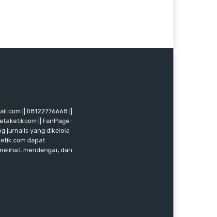
mail.com || 08122776668 ||
ketaketikcom || FanPage :
g jurnalis yang dikelola
ketik.com dapat
 melihat, mendengar, dan