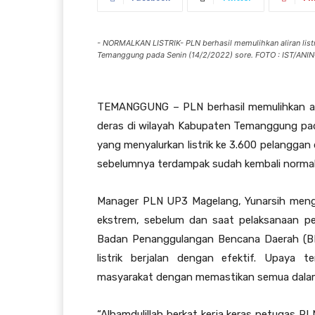
- NORMALKAN LISTRIK- PLN berhasil memulihkan aliran listr
Temanggung pada Senin (14/2/2022) sore. FOTO : IST/AN
TEMANGGUNG – PLN berhasil memulihkan alira
deras di wilayah Kabupaten Temanggung pada
yang menyalurkan listrik ke 3.600 pelangg
sebelumnya terdampak sudah kembali normal
Manager PLN UP3 Magelang, Yunarsih meng
ekstrem, sebelum dan saat pelaksanaan pe
Badan Penanggulangan Bencana Daerah (BP
listrik berjalan dengan efektif. Upaya
masyarakat dengan memastikan semua dalam
“Alhamdulillah berkat kerja keras petugas 