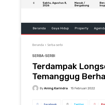
Sabtu, Agustus 8,
Masuk /
Ber
C
2026
Bergabung
Insp
Beranda
Gaya Hidup
Property
Agend
Beranda
Serba-serbi
SERBA-SERBI
Terdampak Longsor
Temanggug Berhas
By
Aning Karindra
15 Februari 2022
Facebook
Twitter
Pi