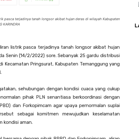
ik pasca terjadinya tanah longsor akibat hujan deras di wilayah Kabupaten
ING KARINDRA
L
n listrik pasca terjadinya tanah longsor akibat hujan
 Senin (14/2/2022) sore. Sebanyak 25 gardu distribusi
an di Kecamatan Pringsurat, Kabupaten Temanggung yang
.
atakan, sehubungan dengan kondisi cuaca yang cukup
normalan pihak PLN senantiasa berkoordinasi dengan
BD) dan Forkopimcam agar upaya pernormalan suplai
 tersebut sebagai komitmen mewujudkan keselamatan
 kondisi aman.
PLN bersama dengan pihak BPBD dan Forkopimcam, aliran