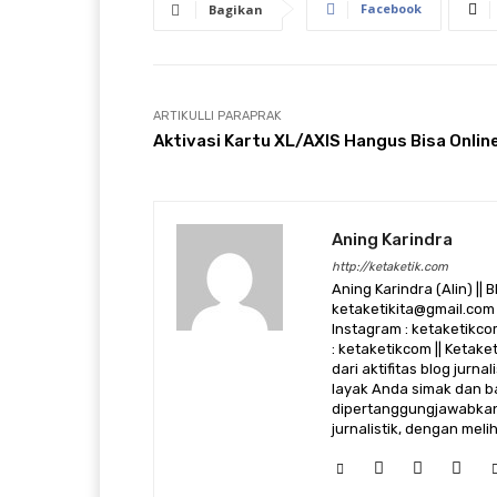
Facebook
Bagikan
ARTIKULLI PARAPRAK
Aktivasi Kartu XL/AXIS Hangus Bisa Onlin
Aning Karindra
http://ketaketik.com
Aning Karindra (Alin) || B
ketaketikita@gmail.com 
Instagram : ketaketikcom
: ketaketikcom || Ketak
dari aktifitas blog jurn
layak Anda simak dan ba
dipertanggungjawabkan,
jurnalistik, dengan mel