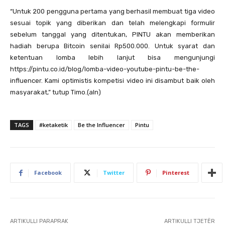
“Untuk 200 pengguna pertama yang berhasil membuat tiga video
sesuai topik yang diberikan dan telah melengkapi formulir
sebelum tanggal yang ditentukan, PINTU akan memberikan
hadiah berupa Bitcoin senilai Rp500.000. Untuk syarat dan
ketentuan lomba lebih lanjut bisa mengunjungi
https://pintu.co.id/blog/lomba-video-youtube-pintu-be-the-
influencer. Kami optimistis kompetisi video ini disambut baik oleh
masyarakat,” tutup Timo.(aln)
TAGS
#ketaketik
Be the Influencer
Pintu
Facebook
Twitter
Pinterest
ARTIKULLI PARAPRAK
ARTIKULLI TJETËR