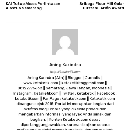
KAI Tutup Akses Perlintasan
Sriboga Flour Mill Gelar
Alastua Semarang
Bustanil Arifin Award
Aning Karindra
http://ketaketik.com
Aning Karindra (Alin) || Blogger || Jurnalis ||
www.ketaketik.com || ketaketikita@gmail.com ||
08122776668 || Semarang, Jawa Tengah, Indonesia ||
Instagram : ketaketikcom || Twitter : ketaketik || Facebook :
ketaketikcom || FanPage : ketaketikcom || Ketaketik.com
dibangun sejak 2015. Portal ini merupakan bagian dari
aktifitas blog jurnalis yang dikelola pribadi dan
mengabarkan informasi yang layak Anda simak dan
bagikan. || Konten Ketaketik.com dapat
dipertanggungjawabkan, karena disajikan secara
profesional melalui proses jurnalistik, dengan melihat,