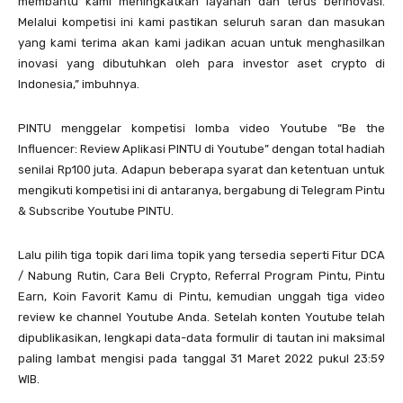
membantu kami meningkatkan layanan dan terus berinovasi.
Melalui kompetisi ini kami pastikan seluruh saran dan masukan
yang kami terima akan kami jadikan acuan untuk menghasilkan
inovasi yang dibutuhkan oleh para investor aset crypto di
Indonesia,” imbuhnya.
PINTU menggelar kompetisi lomba video Youtube “Be the
Influencer: Review Aplikasi PINTU di Youtube” dengan total hadiah
senilai Rp100 juta. Adapun beberapa syarat dan ketentuan untuk
mengikuti kompetisi ini di antaranya, bergabung di Telegram Pintu
& Subscribe Youtube PINTU.
Lalu pilih tiga topik dari lima topik yang tersedia seperti Fitur DCA
/ Nabung Rutin, Cara Beli Crypto, Referral Program Pintu, Pintu
Earn, Koin Favorit Kamu di Pintu, kemudian unggah tiga video
review ke channel Youtube Anda. Setelah konten Youtube telah
dipublikasikan, lengkapi data-data formulir di tautan ini maksimal
paling lambat mengisi pada tanggal 31 Maret 2022 pukul 23:59
WIB.