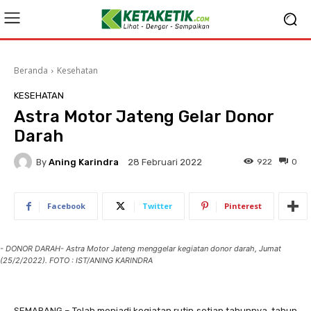
Beranda
Kesehatan
KESEHATAN
Astra Motor Jateng Gelar Donor
Darah
By
Aning Karindra
922
0
28 Februari 2022
Facebook
Twitter
Pinterest
- DONOR DARAH- Astra Motor Jateng menggelar kegiatan donor darah, Jumat
(25/2/2022). FOTO : IST/ANING KARINDRA
SEMARANG – Telah menjadi kegiatan rutin setiap tahunnya, tahun