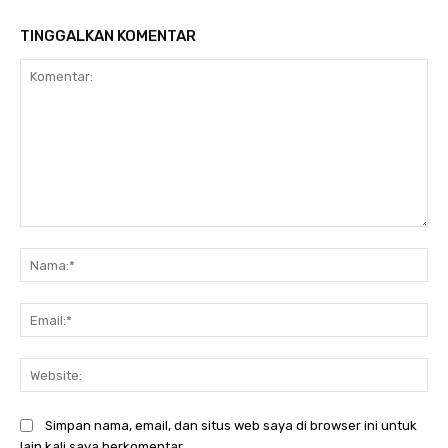
TINGGALKAN KOMENTAR
Komentar:
Na
Ema
Web
Simpan nama, email, dan situs web saya di browser ini untuk
lain kali saya berkomentar.