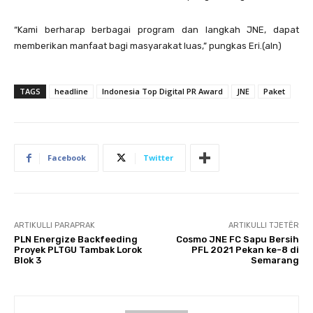
“Kami berharap berbagai program dan langkah JNE, dapat
memberikan manfaat bagi masyarakat luas,” pungkas Eri.(aln)
TAGS
headline
Indonesia Top Digital PR Award
JNE
Paket
Facebook
Twitter
ARTIKULLI PARAPRAK
ARTIKULLI TJETËR
PLN Energize Backfeeding
Cosmo JNE FC Sapu Bersih
Proyek PLTGU Tambak Lorok
PFL 2021 Pekan ke-8 di
Blok 3
Semarang