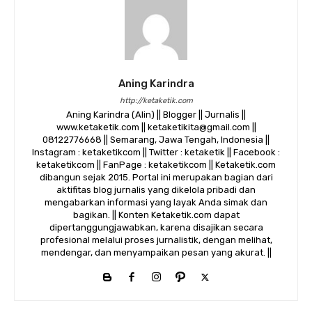
Aning Karindra
http://ketaketik.com
Aning Karindra (Alin) || Blogger || Jurnalis ||
www.ketaketik.com || ketaketikita@gmail.com ||
08122776668 || Semarang, Jawa Tengah, Indonesia ||
Instagram : ketaketikcom || Twitter : ketaketik || Facebook :
ketaketikcom || FanPage : ketaketikcom || Ketaketik.com
dibangun sejak 2015. Portal ini merupakan bagian dari
aktifitas blog jurnalis yang dikelola pribadi dan
mengabarkan informasi yang layak Anda simak dan
bagikan. || Konten Ketaketik.com dapat
dipertanggungjawabkan, karena disajikan secara
profesional melalui proses jurnalistik, dengan melihat,
mendengar, dan menyampaikan pesan yang akurat. ||