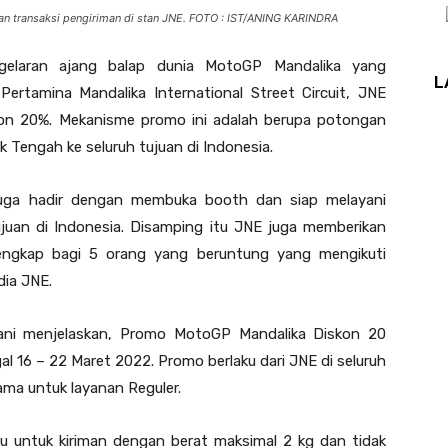
 transaksi pengiriman di stan JNE. FOTO : IST/ANING KARINDRA
laran ajang balap dunia MotoGP Mandalika yang
L
ertamina Mandalika International Street Circuit, JNE
n 20%. Mekanisme promo ini adalah berupa potongan
Tengah ke seluruh tujuan di Indonesia.
uga hadir dengan membuka booth dan siap melayani
tujuan di Indonesia. Disamping itu JNE juga memberikan
lengkap bagi 5 orang yang beruntung yang mengikuti
dia JNE.
ani menjelaskan, Promo MotoGP Mandalika Diskon 20
gal 16 – 22 Maret 2022. Promo berlaku dari JNE di seluruh
ma untuk layanan Reguler.
u untuk kiriman dengan berat maksimal 2 kg dan tidak