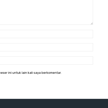
Nama:*
Email:*
Website:
wser ini untuk lain kali saya berkomentar.