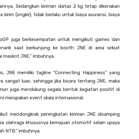
innya. Sedangkan kiriman diatas 2 kg tetap dikenakan
 kirim (ongkir), tidak berlaku untuk biaya asuransi, biaya
toGP juga berkesempatan untuk mengikuti games dan
arik saat berkunjung ke booth JNE di area sirkuit
i maskot JNE,” imbuhnya.
is, JNE memiliki tagline “Connecting Happiness” yang
a sangat luas, sehingga jika bicara tentang JNE, maka
mun juga mendukung segala bentuk kegiatan positif di
ni merupakan event skala internasional.
 ikut mendongkrak peningkatan kiriman JNE disamping
ia olahraga khususnya kemajuan otomotif selain upaya
yah NTB,” imbuhnya.