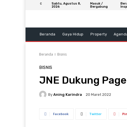
Sabtu, Agustus 8,
Masuk /
Ber
C
2026
Bergabung
Insp
Beranda
Gaya Hidup
Property
Agend
Beranda
Bisnis
BISNIS
JNE Dukung Page
By
Aning Karindra
20 Maret 2022
Facebook
Twitter
Pi