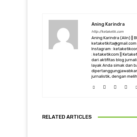
Aning Karindra
http://ketaketik.com
Aning Karindra (Alin) || B
ketaketikita@gmail.com 
Instagram : ketaketikcom
: ketaketikcom || Ketak
dari aktifitas blog jurn
layak Anda simak dan ba
dipertanggungjawabkan,
jurnalistik, dengan mel
RELATED ARTICLES