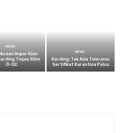
NEWS
NEWS
ksaan Impor Kian
Karding Tinjau SSm
Karding: Tak Ada Toleransi
JI-QC
Sertifikat Karantina Palsu