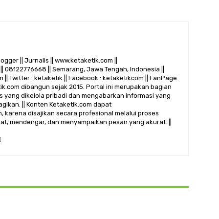
logger || Jurnalis || www.ketaketik.com ||
|| 08122776668 || Semarang, Jawa Tengah, Indonesia ||
 || Twitter : ketaketik || Facebook : ketaketikcom || FanPage
etik.com dibangun sejak 2015. Portal ini merupakan bagian
alis yang dikelola pribadi dan mengabarkan informasi yang
gikan. || Konten Ketaketik.com dapat
 karena disajikan secara profesional melalui proses
ihat, mendengar, dan menyampaikan pesan yang akurat. ||