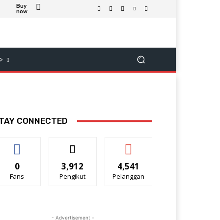
Buy
now
>
TAY CONNECTED
0
3,912
4,541
Fans
Pengikut
Pelanggan
- Advertisement -