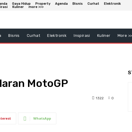
anda
Gaya Hidup
Property
Agenda
Bisnis
Curhat
Elektronik
irasi
Kuliner
more >>>
a
Bisnis
Curhat
Elektronik
Inspirasi
Kuliner
More >>
S
laran MotoGP
1322
0
nterest
WhatsApp