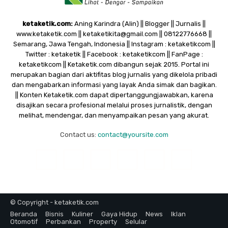
ketaketik.com:
Aning Karindra (Alin) || Blogger || Jurnalis ||
www.ketaketik.com || ketaketikita@gmail.com || 08122776668 ||
Semarang, Jawa Tengah, Indonesia || Instagram : ketaketikcom ||
Twitter : ketaketik || Facebook : ketaketikcom || FanPage :
ketaketikcom || Ketaketik.com dibangun sejak 2015. Portal ini
merupakan bagian dari aktifitas blog jurnalis yang dikelola pribadi
dan mengabarkan informasi yang layak Anda simak dan bagikan.
|| Konten Ketaketik.com dapat dipertanggungjawabkan, karena
disajikan secara profesional melalui proses jurnalistik, dengan
melihat, mendengar, dan menyampaikan pesan yang akurat.
Contact us:
contact@yoursite.com
© Copyright - ketaketik.com
Beranda
Bisnis
Kuliner
Gaya Hidup
News
Iklan
Otomotif
Perbankan
Property
Selular