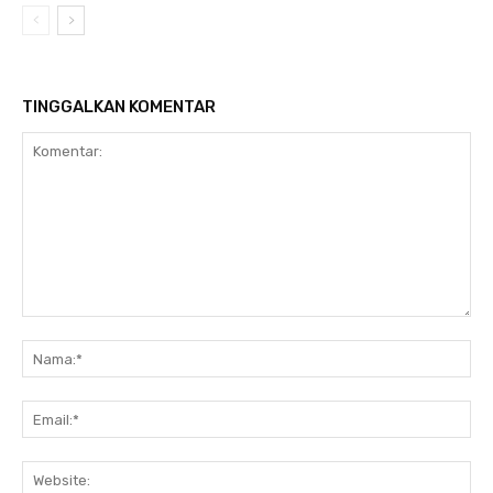
TINGGALKAN KOMENTAR
Komentar:
Na
Ema
Web