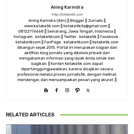
Aning Karindra
http://ketaketik.com
Aning Karindra (Alin) || Blogger || Jurnalis ||
www.ketaketik.com || ketaketikita@gmail.com ||
08122776668 || Semarang, Jawa Tengah, Indonesia ||
Instagram : ketaketikcom || Twitter : ketaketik || Facebook :
ketaketikcom || FanPage : ketaketikcom || Ketaketik.com
dibangun sejak 2015. Portal ini merupakan bagian dari
aktifitas blog jurnalis yang dikelola pribadi dan
mengabarkan informasi yang layak Anda simak dan
bagikan. || Konten Ketaketik.com dapat
dipertanggungjawabkan, karena disajikan secara
profesional melalui proses jurnalistik, dengan melihat,
mendengar, dan menyampaikan pesan yang akurat. ||
RELATED ARTICLES