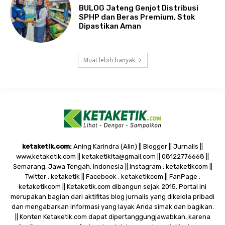
BULOG Jateng Genjot Distribusi
SPHP dan Beras Premium, Stok
Dipastikan Aman
Muat lebih banyak
ketaketik.com:
Aning Karindra (Alin) || Blogger || Jurnalis ||
www.ketaketik.com || ketaketikita@gmail.com || 08122776668 ||
Semarang, Jawa Tengah, Indonesia || Instagram : ketaketikcom ||
Twitter : ketaketik || Facebook : ketaketikcom || FanPage :
ketaketikcom || Ketaketik.com dibangun sejak 2015. Portal ini
merupakan bagian dari aktifitas blog jurnalis yang dikelola pribadi
dan mengabarkan informasi yang layak Anda simak dan bagikan.
|| Konten Ketaketik.com dapat dipertanggungjawabkan, karena