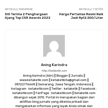
ARTIKULLI PARAPRAK
ARTIKULLI TJETËR
SIG Terima 2 Penghargaan
Harga Pertamax Resmi Naik
Ajang Top CSR Awards 2022
Jadi Rp12.500/Liter
Aning Karindra
http://ketaketik.com
Aning Karindra (Alin) || Blogger || Jurnalis ||
www.ketaketik.com || ketaketikita@gmail.com ||
08122776668 || Semarang, Jawa Tengah, Indonesia ||
Instagram : ketaketikcom || Twitter : ketaketik || Facebook :
ketaketikcom || FanPage : ketaketikcom || Ketaketik.com
dibangun sejak 2015. Portal ini merupakan bagian dari
aktifitas blog jurnalis yang dikelola pribadi dan
mengabarkan informasi yang layak Anda simak dan