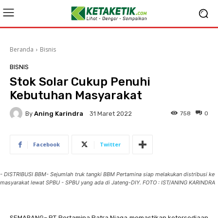
Beranda
Bisnis
BISNIS
Stok Solar Cukup Penuhi
Kebutuhan Masyarakat
By
Aning Karindra
758
0
31 Maret 2022
Facebook
Twitter
- DISTRIBUSI BBM- Sejumlah truk tangki BBM Pertamina siap melakukan distribusi ke
masyarakat lewat SPBU - SPBU yang ada di Jateng-DIY. FOTO : IST/ANING KARINDRA
SEMARANG– PT Pertamina Patra Niaga memastikan ketersediaan