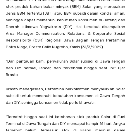
stok produk bahan bakar minyak (BBM) Solar yang merupakan
Jenis BBM Tertentu (JBT) atau BBM subsidi dalam kondisi aman,
sehingga dapat memenuhi kebutuhan konsumen di Jateng dan
Daerah Istimewa Yogyakarta (DIY). Hal tersebut disampaikan
Area Manager Communication, Relations, & Corporate Social
Responsibility (CSR) Regional Jawa Bagian Tengah Pertamina
Patra Niaga, Brasto Galih Nugroho, Kamis (31/3/2022).
“Dari pantauan kami, penyaluran Solar subsidi di Jawa Tengah
dan DIY normal, lancar, dan terkendali hingga saat ini,” ujar
Brasto.
Brasto menegaskan, Pertamina berkomitmen menyalurkan Solar
subsidi untuk memenuhi kebutuhan konsumen di Jawa Tengah
dan DIY, sehingga konsumen tidak perlu khawatir.
“Tercatat hingga saat ini ketahanan stok produk Solar di Fuel
Terminal di Jawa Tengah dan DIY mencapai hampir 16 hari. Angka
tersebut belum termasuk stok di kilang maupun dalam