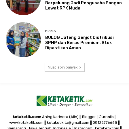
Berpeluang Jadi Pengusaha Pangan
Lewat RPK Muda
BISNIS
BULOG Jateng Genjot Distribusi
SPHP dan Beras Premium, Stok
Dipastikan Aman
Muat lebih banyak
ketaketik.com:
Aning Karindra (Alin) || Blogger || Jurnalis ||
www.ketaketik.com || ketaketikita@gmail.com || 08122776668 ||
Semarang, Jawa Tengah, Indonesia || Instagram : ketaketikcom ||