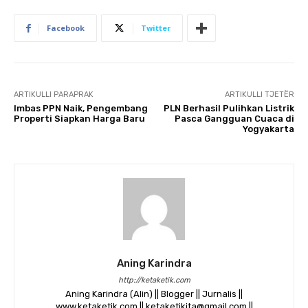
Facebook
Twitter
ARTIKULLI PARAPRAK
ARTIKULLI TJETËR
Imbas PPN Naik, Pengembang
PLN Berhasil Pulihkan Listrik
Properti Siapkan Harga Baru
Pasca Gangguan Cuaca di
Yogyakarta
Aning Karindra
http://ketaketik.com
Aning Karindra (Alin) || Blogger || Jurnalis ||
www.ketaketik.com || ketaketikita@gmail.com ||