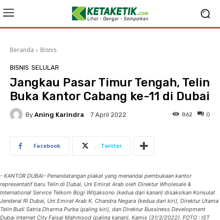
Beranda
Bisnis
BISNIS
SELULAR
Jangkau Pasar Timur Tengah, Telin
Buka Kantor Cabang ke-11 di Dubai
By
Aning Karindra
862
0
7 April 2022
Facebook
Twitter
- KANTOR DUBAI- Penandatangan plakat yang menandai pembukaan kantor
representatif baru Telin di Dubai, Uni Emirat Arab oleh Direktur Wholesale &
International Service Telkom Bogi Witjaksono (kedua dari kanan) disaksikan Konsulat
Jenderal RI Dubai, Uni Emirat Arab K. Chandra Negara (kedua dari kiri), Direktur Utama
Telin Budi Satria Dharma Purba (paling kiri), dan Direktur Bussiness Development
Dubai Internet City Faisal Mahmood (paling kanan), Kamis (31/3/2022). FOTO : IST