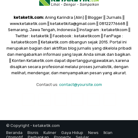
ketaketik.com:
Aning Karindra (Alin) || Blogger || Jurnalis ||
www.ketaketik.com || ketaketikita@gmail.com || 08122776668 ||
Semarang, Jawa Tengah, Indonesia || Instagram : ketaketikcom ||
Twitter : ketaketik || Facebook : ketaketikcom || FanPage :
ketaketikcom || Ketaketik.com dibangun sejak 2015. Portal ini
merupakan bagian dari aktifitas blog jurnalis yang dikelola pribadi
dan mengabarkan informasi yang layak Anda simak dan bagikan.
|| Konten Ketaketik.com dapat dipertanggungjawabkan, karena
disajikan secara profesional melalui proses jurnalistik, dengan
melihat, mendengar, dan menyampaikan pesan yang akurat.
Contact us:
contact@yoursite.com
© Copyright - ketaketik.com
Beranda
Bisnis
Kuliner
Gaya Hidup
News
Iklan
Otomotif
Perbankan
Property
Selular