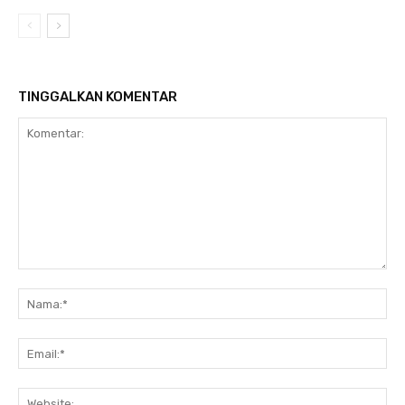
TINGGALKAN KOMENTAR
Komentar:
Na
Ema
Web