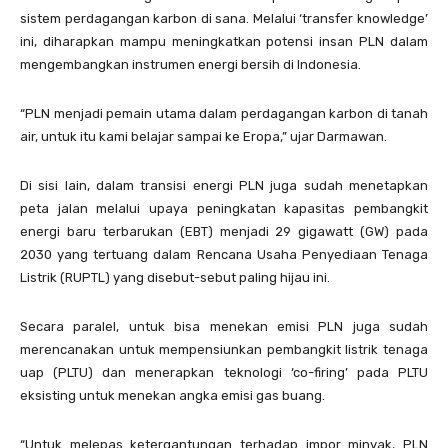
sistem perdagangan karbon di sana. Melalui ‘transfer knowledge’
ini, diharapkan mampu meningkatkan potensi insan PLN dalam
mengembangkan instrumen energi bersih di Indonesia.
“PLN menjadi pemain utama dalam perdagangan karbon di tanah
air, untuk itu kami belajar sampai ke Eropa,” ujar Darmawan.
Di sisi lain, dalam transisi energi PLN juga sudah menetapkan
peta jalan melalui upaya peningkatan kapasitas pembangkit
energi baru terbarukan (EBT) menjadi 29 gigawatt (GW) pada
2030 yang tertuang dalam Rencana Usaha Penyediaan Tenaga
Listrik (RUPTL) yang disebut-sebut paling hijau ini.
Secara paralel, untuk bisa menekan emisi PLN juga sudah
merencanakan untuk mempensiunkan pembangkit listrik tenaga
uap (PLTU) dan menerapkan teknologi ‘co-firing’ pada PLTU
eksisting untuk menekan angka emisi gas buang.
“Untuk melepas ketergantungan terhadap impor minyak, PLN