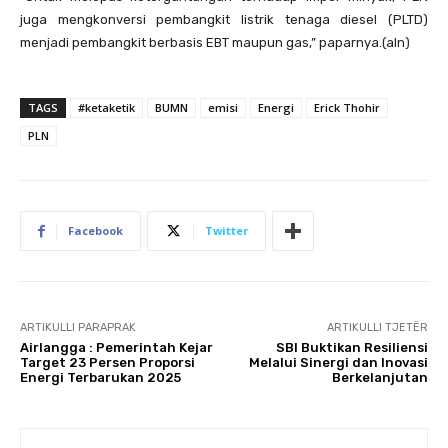
juga mengkonversi pembangkit listrik tenaga diesel (PLTD)
menjadi pembangkit berbasis EBT maupun gas,” paparnya.(aln)
TAGS
#ketaketik
BUMN
emisi
Energi
Erick Thohir
PLN
Facebook
Twitter
ARTIKULLI PARAPRAK
ARTIKULLI TJETËR
Airlangga : Pemerintah Kejar
SBI Buktikan Resiliensi
Target 23 Persen Proporsi
Melalui Sinergi dan Inovasi
Energi Terbarukan 2025
Berkelanjutan