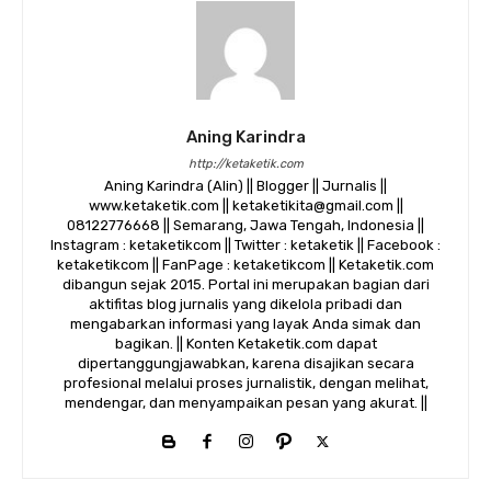
Aning Karindra
http://ketaketik.com
Aning Karindra (Alin) || Blogger || Jurnalis ||
www.ketaketik.com || ketaketikita@gmail.com ||
08122776668 || Semarang, Jawa Tengah, Indonesia ||
Instagram : ketaketikcom || Twitter : ketaketik || Facebook :
ketaketikcom || FanPage : ketaketikcom || Ketaketik.com
dibangun sejak 2015. Portal ini merupakan bagian dari
aktifitas blog jurnalis yang dikelola pribadi dan
mengabarkan informasi yang layak Anda simak dan
bagikan. || Konten Ketaketik.com dapat
dipertanggungjawabkan, karena disajikan secara
profesional melalui proses jurnalistik, dengan melihat,
mendengar, dan menyampaikan pesan yang akurat. ||