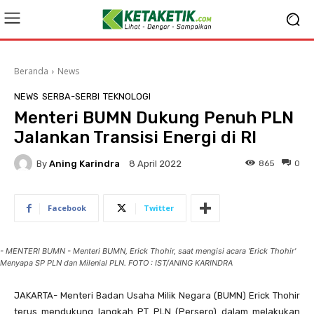
Beranda
News
NEWS
SERBA-SERBI
TEKNOLOGI
Menteri BUMN Dukung Penuh PLN
Jalankan Transisi Energi di RI
By
Aning Karindra
865
0
8 April 2022
Facebook
Twitter
- MENTERI BUMN - Menteri BUMN, Erick Thohir, saat mengisi acara 'Erick Thohir'
Menyapa SP PLN dan Milenial PLN. FOTO : IST/ANING KARINDRA
JAKARTA- Menteri Badan Usaha Milik Negara (BUMN) Erick Thohir
terus mendukung langkah PT PLN (Persero) dalam melakukan