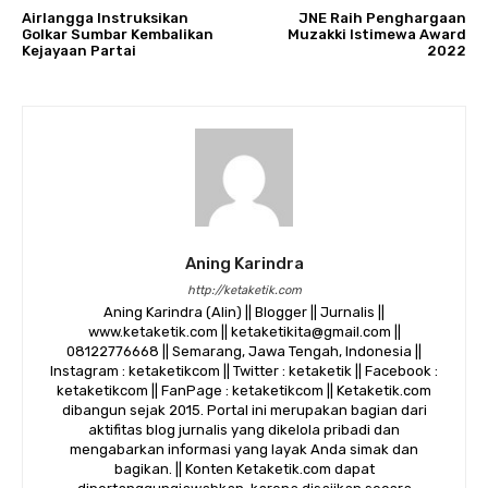
Airlangga Instruksikan
JNE Raih Penghargaan
Golkar Sumbar Kembalikan
Muzakki Istimewa Award
Kejayaan Partai
2022
Aning Karindra
http://ketaketik.com
Aning Karindra (Alin) || Blogger || Jurnalis ||
www.ketaketik.com || ketaketikita@gmail.com ||
08122776668 || Semarang, Jawa Tengah, Indonesia ||
Instagram : ketaketikcom || Twitter : ketaketik || Facebook :
ketaketikcom || FanPage : ketaketikcom || Ketaketik.com
dibangun sejak 2015. Portal ini merupakan bagian dari
aktifitas blog jurnalis yang dikelola pribadi dan
mengabarkan informasi yang layak Anda simak dan
bagikan. || Konten Ketaketik.com dapat